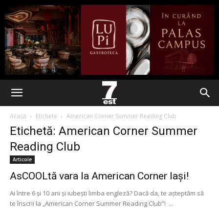
Acasă
Etichete
American Corner Summer Reading Club
Etichetă: American Corner Summer
Reading Club
Articole
AsCOOLtă vara la American Corner Iași!
Ai între 6 și 10 ani și iubești limba engleză? Dacă da, te așteptăm să
te înscrii la „American Corner Summer Reading Club”! ...