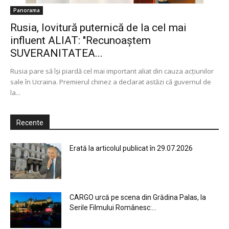
Panorama
Rusia, lovitură puternică de la cel mai
influent ALIAT: "Recunoaştem
SUVERANITATEA...
Rusia pare să îşi piardă cel mai important aliat din cauza acţiunilor
sale în Ucraina. Premierul chinez a declarat astăzi că guvernul de
la...
Recente
Erată la articolul publicat în 29.07.2026
CARGO urcă pe scena din Grădina Palas, la
Serile Filmului Românesc:...