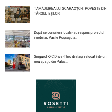
TĂMĂDUIREA LUI SCARAOȚCHI: POVESTE DIN
TÂRGUL IEȘILOR
După ce consilierii locali i-au respins proiectul
imobiliar, Vasile Pușcașu a...
Singurul KFC Drive-Thru din Iași, relocat într-un
nou spaţiu din Palas,...