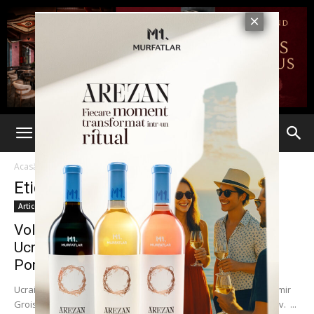
Acasă
Etichete
Aliat
Etichetă: aliat
Articole
Volodimir Groisman, noul premier al
Ucrainei, aliat al preşedintelui Petro
Poroşenko
Ucraina are un nou premier, cel mai tânăr din istoria sa. Volodimir
Groisman a fost confirmat în funcţie de parlamentarii de la Kiev. ...