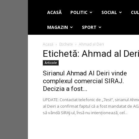
ACASĂ
POLITIC
SOCIAL
CUL
MAGAZIN
SPORT
Acasă
Etichete
Ahmad al Deri
Etichetă: Ahmad al Der
Articole
Sirianul Ahmad Al Deiri vinde
complexul comercial SIRAJ.
Decizia a fost...
UPDATE: Contactat telefonic de „7est”, sirianul Ah
al Deiri a confirmat faptul că a fost mandatat de A
să vândă SIRAJ-ul, însă nu intenţionează, cel...