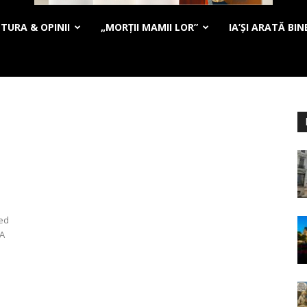
TURA & OPINII
„MORȚII MAMII LOR”
IA’ȘI ARATĂ BIN
i
med
GA