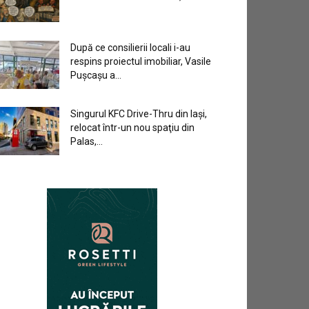
După ce consilierii locali i-au
respins proiectul imobiliar, Vasile
Pușcașu a...
Singurul KFC Drive-Thru din Iași,
relocat într-un nou spaţiu din
Palas,...