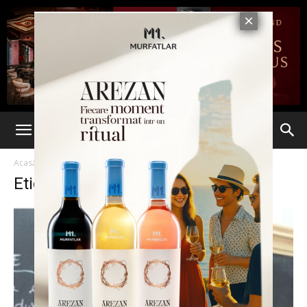
Acasă
Etichete
Agresiuni
Etichetă: agresiuni