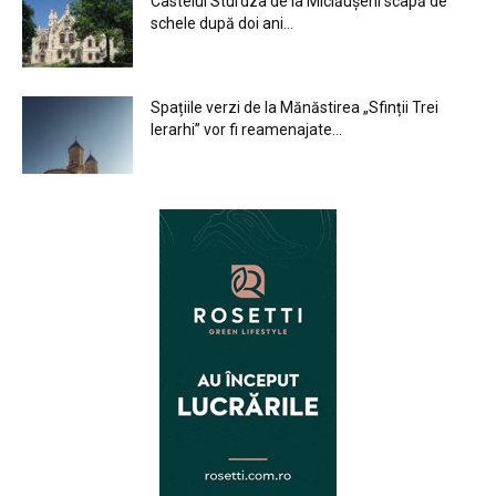
Castelul Sturdza de la Miclăușeni scapă de
schele după doi ani...
Spațiile verzi de la Mănăstirea „Sfinții Trei
Ierarhi” vor fi reamenajate...