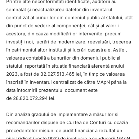
Printre alte neconformități identificate, auditorii au
semnalat și neactualizarea datelor din inventarul
centralizat al bunurilor din domeniul public al statului, atât
din punct de vedere al componenței, cât și al valorii
acestora, din cauza modificărilor intervenite, precum
investiții noi, lucrări de modernizare, reevaluări, trecerea
în patrimoniul altor instituții și lucrări cadastrale. Astfel,
valoarea contabilă a bunurilor din domeniul public al
statului, raportată în situația financiară aferentă anului
2023, a fost de 32.027.513.465 lei, în timp ce valoarea
înscrisă în Inventarul centralizat de către MApN până la
data întocmirii prezentului document este
de 28.820.072.294 lei.
Din analiza gradului de implementare a măsurilor și
recomandărilor dispuse de Curtea de Conturi cu ocazia
precedentelor misiuni de audit financiar a rezultat un
nivel ridicat (peste 90%) de implicare a conducerii MApN