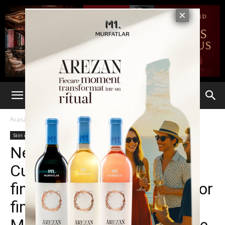
Acasă
Stiri din Iasi
Stiri din Iasi
Știri din România
Ultima oră
Nereguli descoperite de
Curtea de Conturi după
finalizarea auditului situațiilor
financiare întocmite de