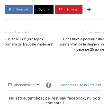
Facebook
X
Pinterest
Articolul precedent
Articolul următor
Lucian RUSU: „Protejăm
Construcția podului rutier
românii de fraudele imobiliare”
peste Prut de la Ungheni va
începe pe 26 aprilie
Abonează-te
Conectează-te la 7est aici
Nu esti autentificat pe 7est sau facebook, nu poti
comenta !