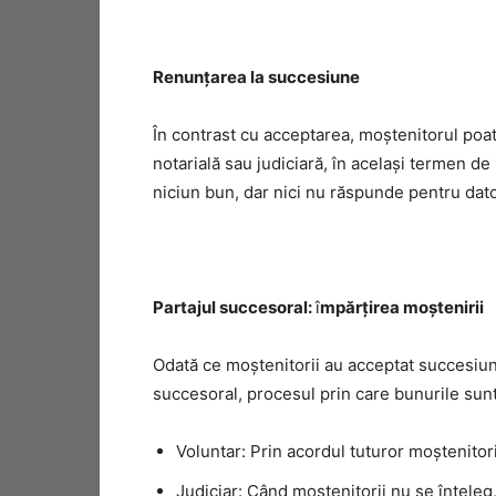
Renunțarea la succesiune
În contrast cu acceptarea, moștenitorul poat
notarială sau judiciară, în același termen 
niciun bun, dar nici nu răspunde pentru dato
Partajul succesoral:
î
mpărțirea moștenirii
Odată ce moștenitorii au acceptat succesiune
succesoral, procesul prin care bunurile sunt 
Voluntar: Prin acordul tuturor moștenitoril
Judiciar: Când moștenitorii nu se înțeleg,