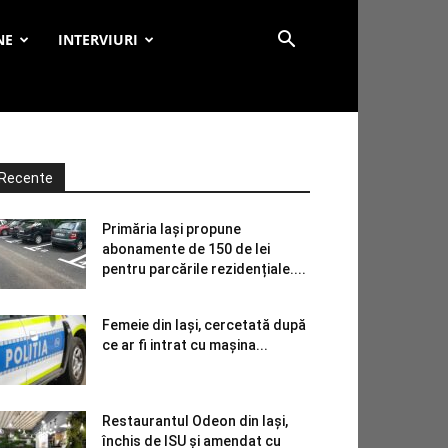
NE
INTERVIURI
Recente
Primăria Iași propune
abonamente de 150 de lei
pentru parcările rezidențiale....
Femeie din Iași, cercetată după
ce ar fi intrat cu mașina...
Restaurantul Odeon din Iași,
închis de ISU și amendat cu