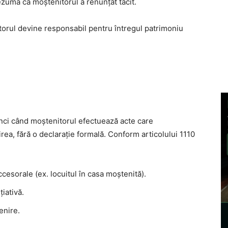
zumă că moștenitorul a renunțat tacit.
itorul devine responsabil pentru întregul patrimoniu
unci când moștenitorul efectuează acte care
ea, fără o declarație formală. Conform articolului 1110
cesorale (ex. locuitul în casa moștenită).
țiativă.
enire.