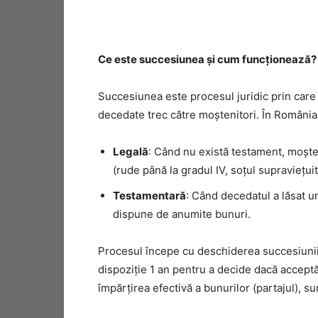
Ce este succesiunea și cum funcționează?
Succesiunea este procesul juridic prin care 
decedate trec către moștenitori. În România
Legală
: Când nu există testament, moște
(rude până la gradul IV, soțul supraviețuit
Testamentară
: Când decedatul a lăsat u
dispune de anumite bunuri.
Procesul începe cu deschiderea succesiunii, 
dispoziție 1 an pentru a decide dacă accept
împărțirea efectivă a bunurilor (partajul), s