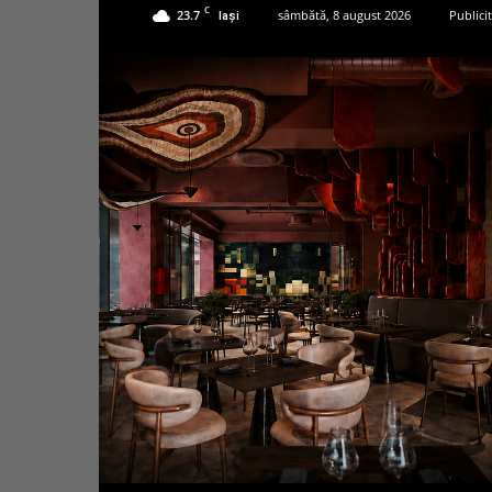
C
23.7
sâmbătă, 8 august 2026
Publici
Iași