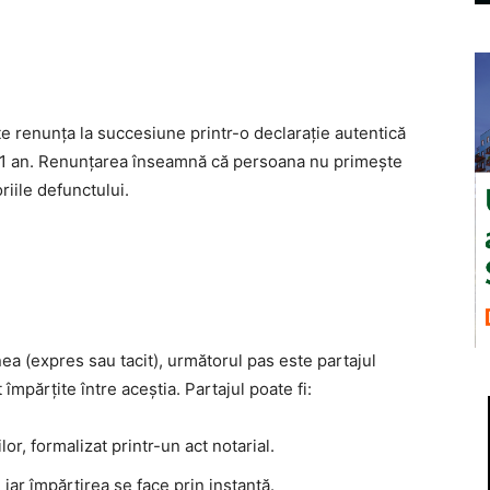
e renunța la succesiune printr-o declarație autentică
de 1 an. Renunțarea înseamnă că persoana nu primește
riile defunctului.
a (expres sau tacit), următorul pas este partajul
împărțite între aceștia. Partajul poate fi:
or, formalizat printr-un act notarial.
 iar împărțirea se face prin instanță.