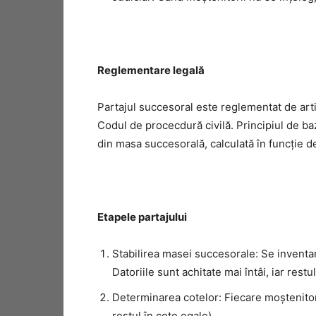
Reglementare legală
Partajul succesoral este reglementat de ar
Codul de procecdură civilă. Principiul de b
din masa succesorală, calculată în funcție d
Etapele partajului
Stabilirea masei succesorale: Se inventari
Datoriile sunt achitate mai întâi, iar restu
Determinarea cotelor: Fiecare moștenitor p
restul în cote egale).