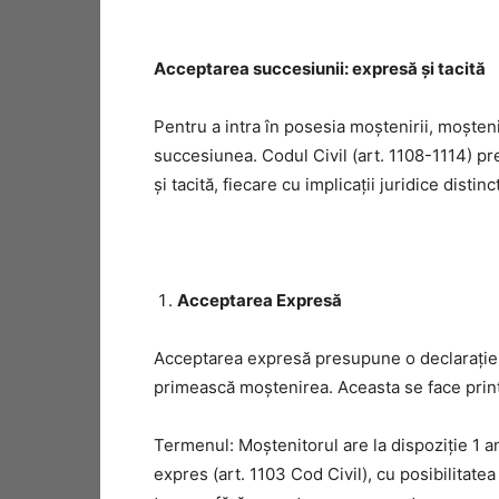
Acceptarea succesiunii: expresă și tacită
Pentru a intra în posesia moștenirii, moșteni
succesiunea. Codul Civil (art. 1108-1114) p
și tacită, fiecare cu implicații juridice distinc
Acceptarea Expresă
Acceptarea expresă presupune o declarație c
primească moștenirea. Aceasta se face printr-
Termenul: Moștenitorul are la dispoziție 1 
expres (art. 1103 Cod Civil), cu posibilitate