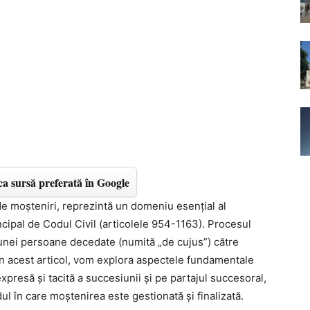
a sursă preferată în Google
e moșteniri, reprezintă un domeniu esențial al
ncipal de Codul Civil (articolele 954-1163). Procesul
 unei persoane decedate (numită „de cujus”) către
i. În acest articol, vom explora aspectele fundamentale
presă și tacită a succesiunii și pe partajul succesoral,
 în care moștenirea este gestionată și finalizată.