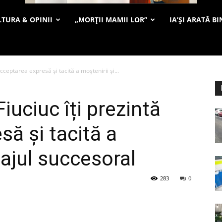
TURA & OPINII
„MORȚII MAMII LOR”
IA’ȘI ARATĂ BI
cceptarea expresă și tacită a moștenirii și...
iuciuc îți prezintă
ă și tacită a
tajul succesoral
283
0