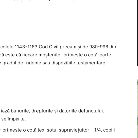
ticolele 1143-1163 Cod Civil precum și de 980-996 din
ază este că fiecare moștenitor primește o cotă-parte
e gradul de rudenie sau dispozițiile testamentare.
ază bunurile, drepturile și datoriile defunctului.
l se împarte.
rimește o cotă (ex. soțul supraviețuitor – 1/4, copiii –