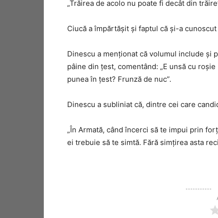
„Trăirea de acolo nu poate fi decât din trăir
Ciucă a împărtășit și faptul că și-a cunoscut
Dinescu a menționat că volumul include și p
pâine din țest, comentând: „E unsă cu roșie 
punea în țest? Frunză de nuc”.
Dinescu a subliniat că, dintre cei care cand
„În Armată, când încerci să te impui prin for
ei trebuie să te simtă. Fără simțirea asta rec