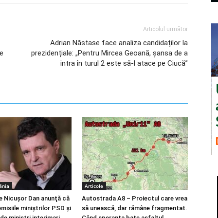
Articolul următor
Adrian Năstase face analiza candidaților la
re
prezidențiale: „Pentru Mircea Geoană, șansa de a
intra în turul 2 este să-l atace pe Ciucă”
ânia
Articole
e Nicuşor Dan anunţă că
Autostrada A8 – Proiectul care vrea
isiile miniştrilor PSD şi
să unească, dar rămâne fragmentat.
de miniştri interimari
Când speranța bate asfaltul