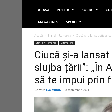
ACASĂ
POLITIC
SOCIAL
CUL
MAGAZIN
SPORT
Acasă
Știri din România
Ciucă și-a lansat oficial ca
Știri din România
Ultima oră
Ciucă și-a lansat 
slujba țării”: „În
să te impui prin f
De către
Eva MIRON
-
8 septembrie 2024