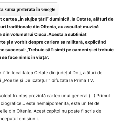
a sursă preferată în Google
cartea „În slujba țării” duminică, la Cetate, alături de
ri tradiționale din Oltenia, au ascultat muzică
 din volumul lui Ciucă. Acesta a subliniat
te și a vorbit despre cariera sa militară, explicând
 succesul: „Trebuie să îi simți pe oameni și ei trebuie
 se face nimic în viață”.
ii” în localitatea Cetate din județul Dolj, alături de
i „Poezie și Delicatețuri” difuzată la Prima TV.
 soldat fruntaș prezintă cartea unui general (…) Primul
i biografice… este nemaipomenită, este un fel de
le din Oltenia. Acest capitol nu poate fi scris de
începutul emisiunii.