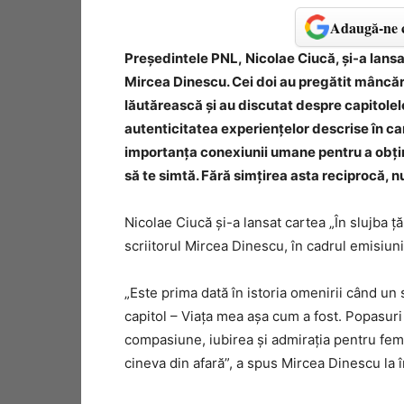
Adaugă-ne c
Președintele PNL, Nicolae Ciucă, și-a lansat 
Mircea Dinescu. Cei doi au pregătit mâncăru
lăutărească și au discutat despre capitolele
autenticitatea experiențelor descrise în car
importanța conexiunii umane pentru a obține
să te simtă. Fără simțirea asta reciprocă, nu
Nicolae Ciucă și-a lansat cartea „În slujba țăr
scriitorul Mircea Dinescu, în cadrul emisiuni
„Este prima dată în istoria omenirii când un
capitol – Viața mea așa cum a fost. Popasur
compasiune, iubirea și admirația pentru femei
cineva din afară”, a spus Mircea Dinescu la 