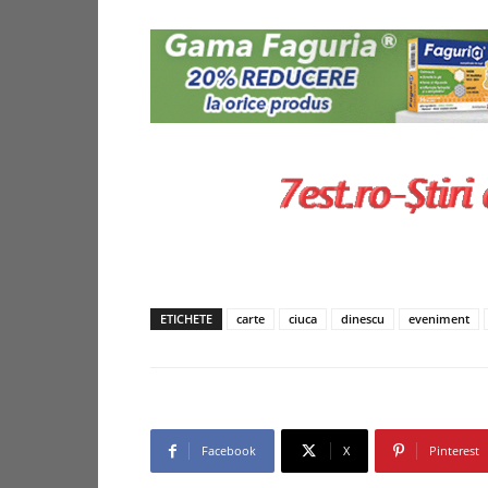
ETICHETE
carte
ciuca
dinescu
eveniment
Facebook
X
Pinterest