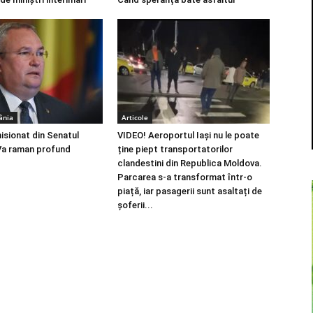
ânia
Articole
isionat din Senatul
VIDEO! Aeroportul Iași nu le poate
Va raman profund
ține piept transportatorilor
clandestini din Republica Moldova.
Parcarea s-a transformat într-o
piață, iar pasagerii sunt asaltați de
șoferii...