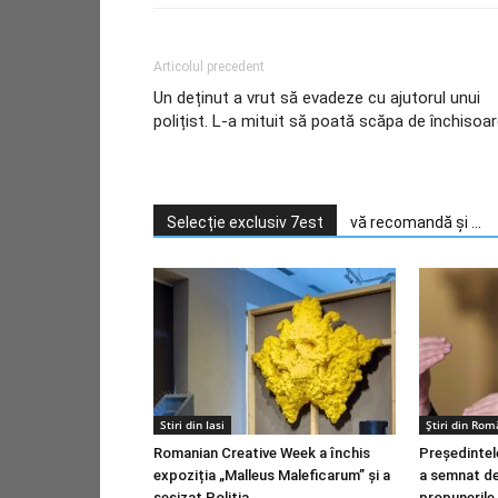
Articolul precedent
Un deținut a vrut să evadeze cu ajutorul unui
polițist. L-a mituit să poată scăpa de închisoa
Selecție exclusiv 7est
vă recomandă și ...
Stiri din Iasi
Știri din Rom
Romanian Creative Week a închis
Preşedintel
expoziția „Malleus Maleficarum” și a
a semnat dem
sesizat Poliția
propunerile 