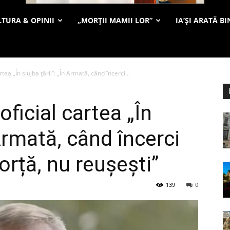
TURA & OPINII
„MORȚII MAMII LOR”
IA’ȘI ARATĂ BI
rtea „În slujba țării”: „În Armată, când încerci...
oficial cartea „În
 Armată, când încerci
orță, nu reușești”
139
0