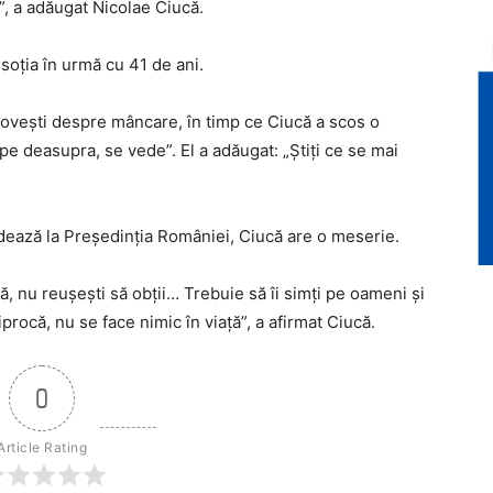
e”, a adăugat Nicolae Ciucă.
 soția în urmă cu 41 de ani.
ovești despre mâncare, în timp ce Ciucă a scos o
pe deasupra, se vede”. El a adăugat: „Știți ce se mai
idează la Președinția României, Ciucă are o meserie.
ță, nu reușești să obții… Trebuie să îi simți pe oameni și
iprocă, nu se face nimic în viață”, a afirmat Ciucă.
0
Article Rating