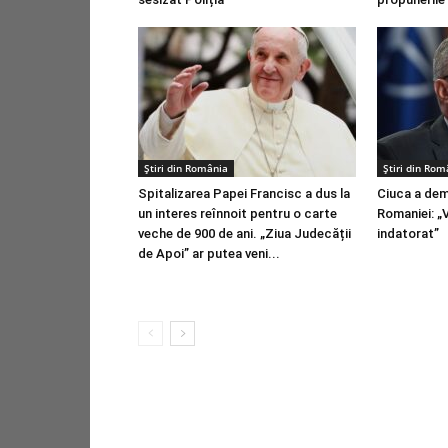
Știri din România
Știri din Rom
Spitalizarea Papei Francisc a dus la
Ciuca a dem
un interes reînnoit pentru o carte
Romaniei: „
veche de 900 de ani. „Ziua Judecății
indatorat”
de Apoi” ar putea veni...