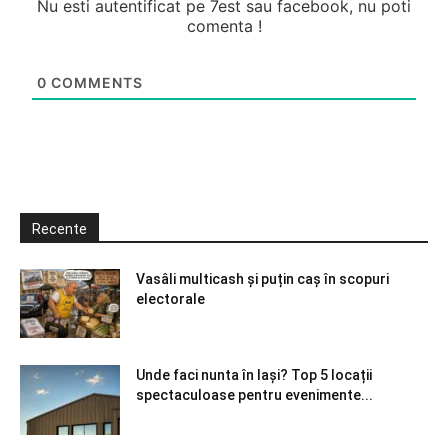
Nu esti autentificat pe 7est sau facebook, nu poti
comenta !
0
COMMENTS
Recente
Vasâli multicash și puțin caș în scopuri
electorale
Unde faci nunta în Iași? Top 5 locații
spectaculoase pentru evenimente...