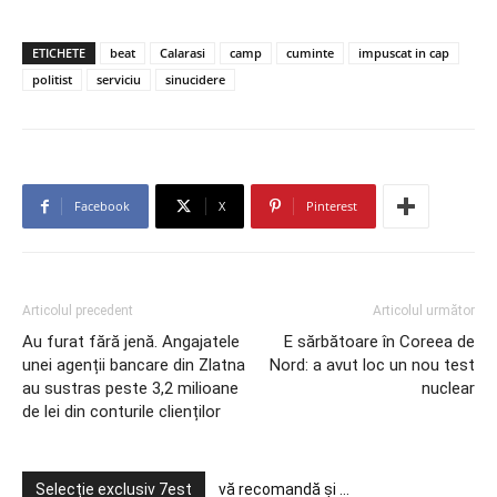
ETICHETE
beat
Calarasi
camp
cuminte
impuscat in cap
politist
serviciu
sinucidere
Facebook
X
Pinterest
Articolul precedent
Articolul următor
Au furat fără jenă. Angajatele
E sărbătoare în Coreea de
unei agenții bancare din Zlatna
Nord: a avut loc un nou test
au sustras peste 3,2 milioane
nuclear
de lei din conturile clienților
Selecție exclusiv 7est
vă recomandă și ...