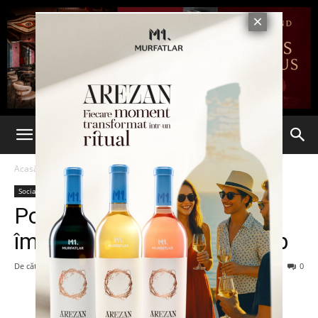
Acasă
Social
Social
Polițist din Călărași, găsit
împușcat în cap pe un câmp
De către
admin
-
9 septembrie 2016
270
0