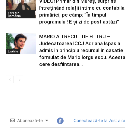
VIDEO! Primar din Mureș, surprins
întreținând relații intime cu contabila
Știri din
primăriei, pe câmp: ”În timpul
România
programului! E și zi de post astăzi”
MARIO A TRECUT DE FILTRU –
Judecatoarea ICCJ Adriana Ispas a
admis in principiu recursul in casatie
Justiție
formulat de Mario Iorgulescu. Acesta
cere desfiintarea...
Abonează-te
Conectează-te la 7est aici