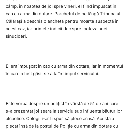
câmp, în noaptea de joi spre vineri, el fiind împuşcat în
cap cu arma din dotare. Parchetul de pe lângă Tribunalul
Călăraşi a deschis o anchetă pentru moarte suspectă în
acest caz, iar primele indicii duc spre ipoteza unei
sinucideri.
El era împuşcat în cap cu arma din dotare, iar în momentul
în care a fost găsit se afla în timpul serviciului.
Este vorba despre un polițist în vârstă de 51 de ani care
s-a prezentat joi seară la serviciu sub influența băuturilor
alcoolice. Colegii i-ar fi spus să plece acasă. Acesta a
plecat însă de la postul de Poliție cu arma din dotare cu