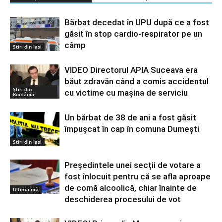
Bărbat decedat în UPU după ce a fost
găsit în stop cardio-respirator pe un
câmp
Stiri din Iasi
VIDEO Directorul APIA Suceava era
băut zdravăn când a comis accidentul
Știri din
cu victime cu mașina de serviciu
România
Un bărbat de 38 de ani a fost găsit
împușcat în cap în comuna Dumești
Stiri din Iasi
Președintele unei secții de votare a
fost înlocuit pentru că se afla aproape
de comă alcoolică, chiar înainte de
Ultima oră
deschiderea procesului de vot