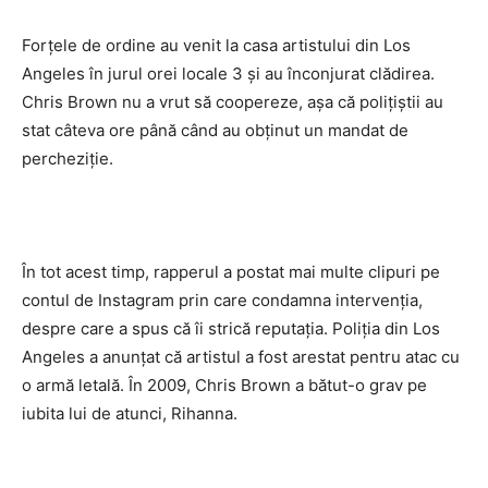
Forţele de ordine au venit la casa artistului din Los
Angeles în jurul orei locale 3 şi au înconjurat clădirea.
Chris Brown nu a vrut să coopereze, aşa că poliţiştii au
stat câteva ore până când au obţinut un mandat de
percheziţie.
În tot acest timp, rapperul a postat mai multe clipuri pe
contul de Instagram prin care condamna intervenţia,
despre care a spus că îi strică reputaţia. Poliţia din Los
Angeles a anunţat că artistul a fost arestat pentru atac cu
o armă letală. În 2009, Chris Brown a bătut-o grav pe
iubita lui de atunci, Rihanna.