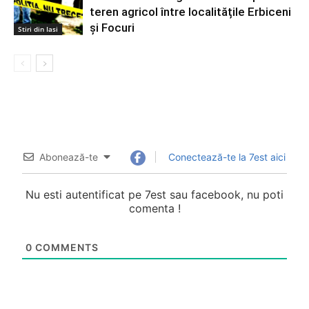
teren agricol între localitățile Erbiceni
și Focuri
Stiri din Iasi
Abonează-te
Conectează-te la 7est aici
Nu esti autentificat pe 7est sau facebook, nu poti
comenta !
0
COMMENTS