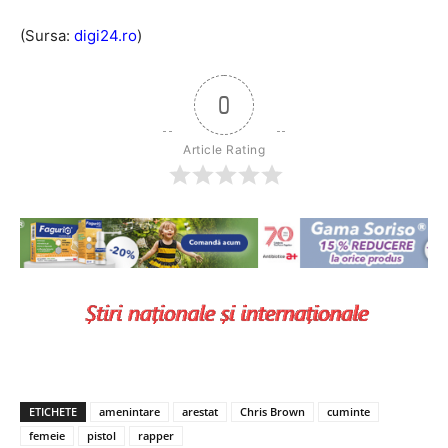
(Sursa:
digi24.ro
)
0
Article Rating
ETICHETE
amenintare
arestat
Chris Brown
cuminte
femeie
pistol
rapper