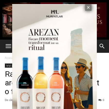
Acasă
Ia'și arată bine
Vedete
Ia'și arată bine
Vedete
Rapperul Chris Brown,
arestat după ce a amenințat
o femeie cu un pistol
De către
admin
-
31 august 2016
135
0