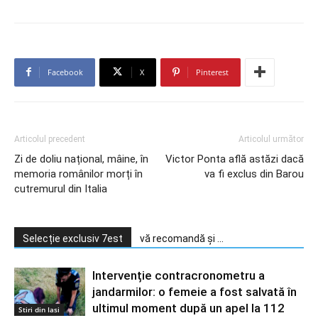
Facebook
X
Pinterest
Articolul precedent
Articolul următor
Zi de doliu național, mâine, în
Victor Ponta află astăzi dacă
memoria românilor morți în
va fi exclus din Barou
cutremurul din Italia
Selecție exclusiv 7est
vă recomandă și ...
Intervenție contracronometru a
jandarmilor: o femeie a fost salvată în
ultimul moment după un apel la 112
Stiri din Iasi