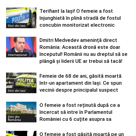
Terifiant la Iași! O femeie a fost
înjunghiată în plină stradă de fostul
concubin monitorizat electronic
Stiri din Iasi
Dmitri Medvedev amenință direct
România: Această dronă este doar
începutul! Românii nu au dreptul să se
Internațional
plângă și liderii UE ar trebui să tacă!
Femeie de 68 de ani, găsită moartă
într-un apartament din Iaşi. Ce spun
vecinii despre principalul suspect
Stiri din Iasi
O femeie a fost reținută după ce a
încercat să intre în Parlamentul
Știri din
României cu 6 cuțite asupra sa
România
O femeie a fost găsită moartă pe un