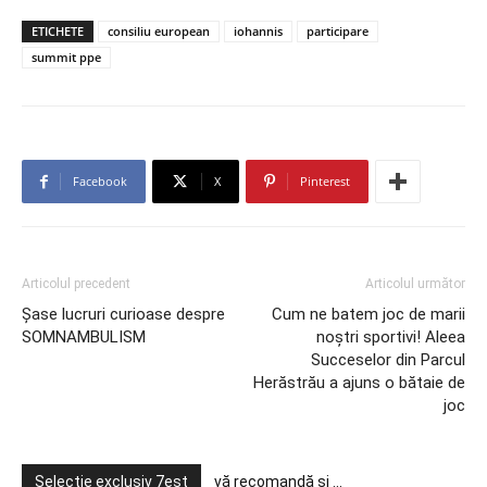
ETICHETE
consiliu european
iohannis
participare
summit ppe
Facebook
X
Pinterest
Articolul precedent
Articolul următor
Șase lucruri curioase despre
Cum ne batem joc de marii
SOMNAMBULISM
noștri sportivi! Aleea
Succeselor din Parcul
Herăstrău a ajuns o bătaie de
joc
Selecție exclusiv 7est
vă recomandă și ...