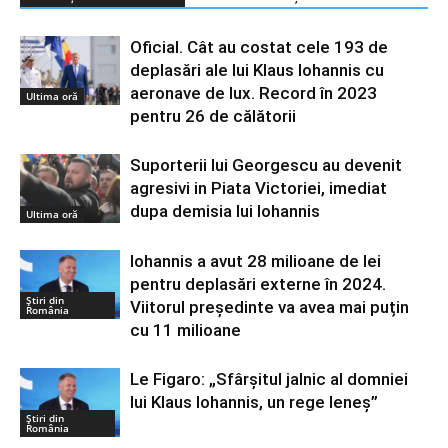
Oficial. Cât au costat cele 193 de
deplasări ale lui Klaus Iohannis cu
aeronave de lux. Record în 2023
Ultima oră
pentru 26 de călătorii
Suporterii lui Georgescu au devenit
agresivi in Piata Victoriei, imediat
dupa demisia lui Iohannis
Ultima oră
Iohannis a avut 28 milioane de lei
pentru deplasări externe în 2024.
Știri din
Viitorul președinte va avea mai puțin
România
cu 11 milioane
Le Figaro: „Sfârșitul jalnic al domniei
lui Klaus Iohannis, un rege leneş”
Știri din
România