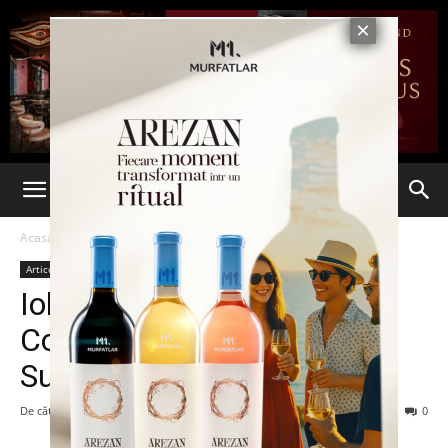
Acasă
Articole
Articole
Iohannis participă, azi, la
Consiliul European şi la
Summit-ul PPE
De către
7est
-
19 martie 2015
98
0