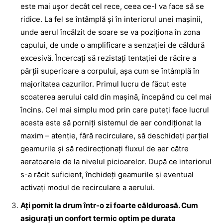
este mai uşor decât cel rece, ceea ce-l va face să se
ridice. La fel se întâmplă şi în interiorul unei maşinii,
unde aerul încălzit de soare se va poziţiona în zona
capului, de unde o amplificare a senzaţiei de căldură
excesivă. Încercaţi să rezistaţi tentaţiei de răcire a
părţii superioare a corpului, aşa cum se întâmplă în
majoritatea cazurilor. Primul lucru de făcut este
scoaterea aerului cald din maşină, începând cu cel mai
încins. Cel mai simplu mod prin care puteţi face lucrul
acesta este să porniţi sistemul de aer condiţionat la
maxim – atenţie, fără recirculare, să deschideţi parţial
geamurile şi să redirecţionaţi fluxul de aer către
aeratoarele de la nivelul picioarelor. După ce interiorul
s-a răcit suficient, închideţi geamurile şi eventual
activaţi modul de recirculare a aerului.
Aţi pornit la drum într-o zi foarte călduroasă. Cum
asiguraţi un confort termic optim pe durata