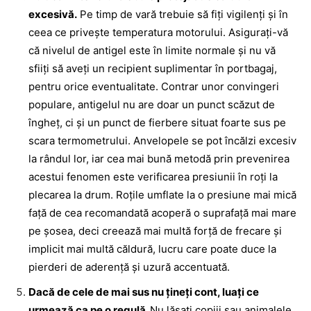
excesivă.
Pe timp de vară trebuie să fiţi vigilenţi şi în
ceea ce priveşte temperatura motorului. Asiguraţi-vă
că nivelul de antigel este în limite normale şi nu vă
sfiiţi să aveţi un recipient suplimentar în portbagaj,
pentru orice eventualitate. Contrar unor convingeri
populare, antigelul nu are doar un punct scăzut de
îngheţ, ci şi un punct de fierbere situat foarte sus pe
scara termometrului. Anvelopele se pot încălzi excesiv
la rândul lor, iar cea mai bună metodă prin prevenirea
acestui fenomen este verificarea presiunii în roţi la
plecarea la drum. Roţile umflate la o presiune mai mică
faţă de cea recomandată acoperă o suprafaţă mai mare
pe şosea, deci creează mai multă forţă de frecare şi
implicit mai multă căldură, lucru care poate duce la
pierderi de aderenţă şi uzură accentuată.
Dacă de cele de mai sus nu ţineţi cont, luaţi ce
urmează ca pe o regulă.
Nu lăsaţi copiii sau animalele