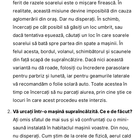
ferit de razele soarelui este o mişcare firească. În
realitate, această misiune devine imposibilă din cauza
aglomerării din oraş. Dar nu disperaţi. În schimb,
încercaţi pe cât posibil să găsiţi un loc umbrit, sau
dacă tentativa eşuează, căutaţi un loc în care soarele
soarelui să bată spre partea din spate a maşinii. În
felul acesta, bordul, volanul, schimbătorul şi scaunele
din faţă scapă de supraîncălzire. Dacă nici această
variantă nu dă roade, folosiţi cu încredere parasolare
pentru parbriz şi lunetă, iar pentru geamurile laterale
vă recomandăm o folie solară auto. Toate acestea în
timp ce încercaţi să nu parcaţi aiurea, prin cine ştie ce
locuri în care acest procedeu este interzis.
Vă urcaţi într-o maşină supraîncălzită. Ce e de făcut?
Aţi omis sfatul de mai sus şi vă confruntaţi cu o mini-
saună instalată în habitaclul maşinii voastre. Din nou,
nu disperaţi. Cum ştim de la orele de fizică, aerul cald