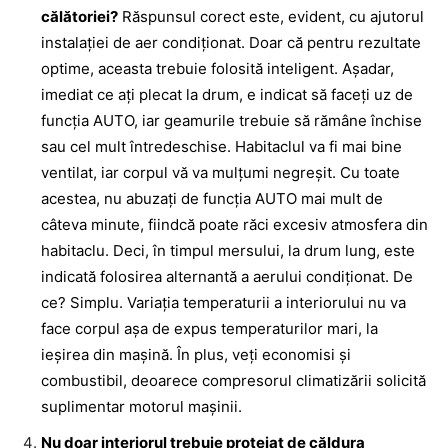
călătoriei?
Răspunsul corect este, evident,
cu ajutorul
instalaţiei de aer condiţionat
. Doar că pentru rezultate
optime, aceasta trebuie folosită inteligent. Aşadar,
imediat ce aţi plecat la drum, e indicat să faceţi uz de
funcţia AUTO, iar geamurile trebuie să rămâne închise
sau cel mult întredeschise. Habitaclul va fi mai bine
ventilat, iar corpul vă va mulţumi negreşit. Cu toate
acestea, nu abuzaţi de funcţia AUTO mai mult de
câteva minute, fiindcă poate răci excesiv atmosfera din
habitaclu. Deci, în timpul mersului, la drum lung, este
indicată folosirea alternantă a aerului condiţionat. De
ce? Simplu. Variaţia temperaturii a interiorului nu va
face corpul aşa de expus temperaturilor mari, la
ieşirea din maşină. În plus, veţi economisi şi
combustibil, deoarece compresorul climatizării solicită
suplimentar motorul maşinii.
Nu doar interiorul trebuie protejat de căldura