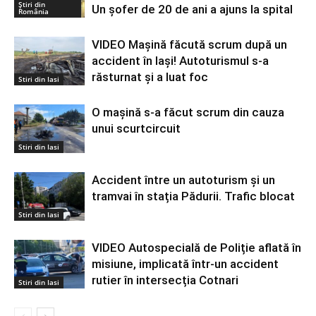
Știri din
Un șofer de 20 de ani a ajuns la spital
România
VIDEO Mașină făcută scrum după un
accident în Iași! Autoturismul s-a
răsturnat și a luat foc
Stiri din Iasi
O mașină s-a făcut scrum din cauza
unui scurtcircuit
Stiri din Iasi
Accident între un autoturism și un
tramvai în stația Pădurii. Trafic blocat
Stiri din Iasi
VIDEO Autospecială de Poliție aflată în
misiune, implicată într-un accident
rutier în intersecția Cotnari
Stiri din Iasi