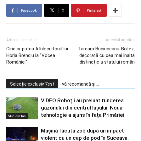
Facebook
X
Pinterest
Articolul precedent
Articolul următor
Cine ar putea fi înlocuitorul lui
Tamara Buciuceanu-Botez,
Horia Brenciu la ''Vocea
decorată cu cea mai înaltă
României''
distincţie a statului român
Selecție exclusiv 7est
vă recomandă și ...
VIDEO Roboții au preluat tunderea
gazonului din centrul Iașului. Noua
tehnologie a ajuns în fața Primăriei
Stiri din Iasi
Mașină făcută zob după un impact
violent cu un cap de pod în Suceava.