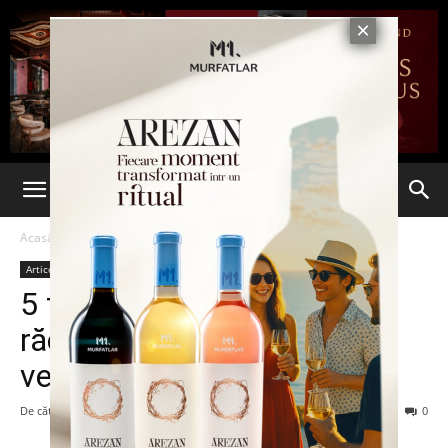
Acasă
Articole
Articole
5 trucuri utile: cum să-ţi
răcoreşti maşina în timpul
verii
De către
admin
-
23 iunie 2014
89
0