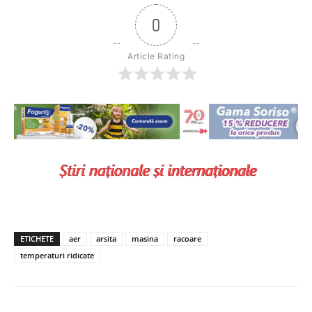
0
Article Rating
ETICHETE
aer
arsita
masina
racoare
temperaturi ridicate