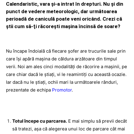
Calendaristic, vara şi-a intrat în drepturi. Nu şi din
punct de vedere meteorologic, dar următoarea
perioadă de caniculă poate veni oricând. Crezi că
ştii cum să-ţi răcoreşti maşina încinsă de soare?
Nu încape îndoială că
fiecare şofer are trucurile sale
prin
care îşi apără maşina de căldura arzătoare din timpul
verii. Noi am ales
cinci modalităţi de răcorire a maşinii
, pe
care chiar dacă le ştiaţi, vi le reamintiţi cu această ocazie.
Iar dacă nu le ştiaţi, ochii mari la următoarele rânduri,
prezentate de echipa
Promotor
.
Totul începe cu parcarea.
E mai simplu să previi decât
să tratezi, aşa că alegerea unui loc de parcare cât mai