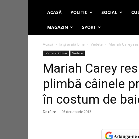
ACASĂ
POLITIC
SOCIAL
CUL
MAGAZIN
SPORT
Acasă
Ia'și arată bine
Vedete
Mariah Carey resp
Ia'și arată bine
Vedete
Mariah Carey respe
plimbă câinele p
în costum de bai
De către
-
26 decembrie 2013
Adaugă-ne c