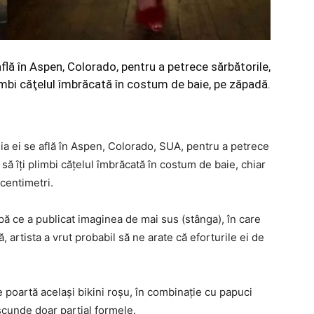
flă în Aspen, Colorado, pentru a petrece sărbătorile,
plimbi căţelul îmbrăcată în costum de baie, pe zăpadă.
ia ei se află în Aspen, Colorado, SUA, pentru a petrece
e să îţi plimbi căţelul îmbrăcată în costum de baie, chiar
centimetri.
upă ce a publicat imaginea de mai sus (stânga), în care
 artista a vrut probabil să ne arate că eforturile ei de
re poartă acelaşi bikini roşu, în combinaţie cu papuci
ascunde doar parţial formele.