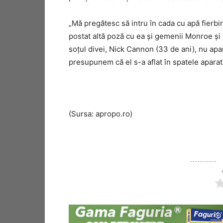
„Mă pregătesc să intru în cada cu apă fierbin
postat altă poză cu ea şi gemenii Monroe şi
soţul divei, Nick Cannon (33 de ani), nu ap
presupunem că el s-a aflat în spatele aparat
(Sursa: apropo.ro)