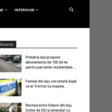
NE
INTERVIURI
Recente
Primăria Iași propune
abonamente de 150 de lei
pentru parcările rezidențiale....
Femeie din Iași, cercetată după
ce ar fi intrat cu mașina...
Restaurantul Odeon din Iași,
închis de ISU și amendat cu