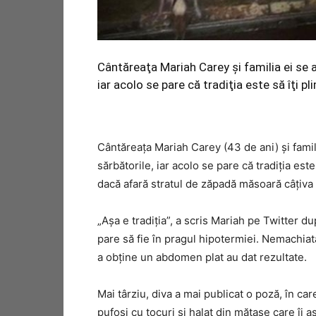
Cântăreaţa Mariah Carey şi familia ei se a
iar acolo se pare că tradiţia este să îţi 
Cântăreaţa Mariah Carey (43 de ani) şi famil
sărbătorile, iar acolo se pare că tradiţia est
dacă afară stratul de zăpadă măsoară câţiva 
„Aşa e tradiţia”, a scris Mariah pe Twitter d
pare să fie în pragul hipotermiei. Nemachiată,
a obţine un abdomen plat au dat rezultate.
Mai târziu, diva a mai publicat o poză, în ca
pufoşi cu tocuri şi halat din mătase care îi 