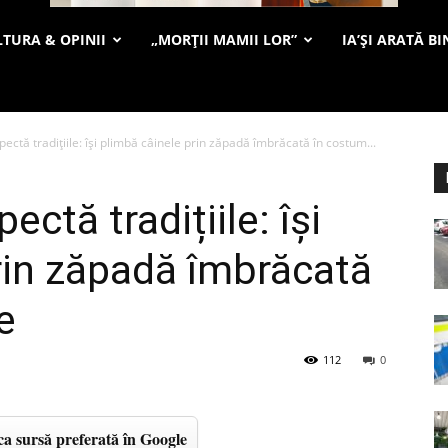
TURA & OPINII
„MORȚII MAMII LOR”
IA’ȘI ARATĂ BI
ectă tradițiile: își plimbă câinele prin zăpadă îmbrăcată în costum...
ctă tradițiile: își
rin zăpadă îmbrăcată
e
112
0
a sursă preferată în Google