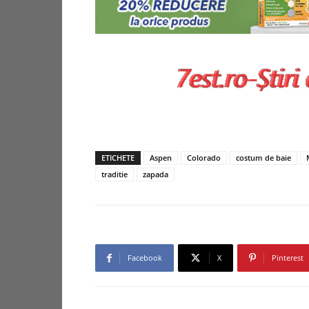
ETICHETE
Aspen
Colorado
costum de baie
traditie
zapada
Facebook
X
Pinterest