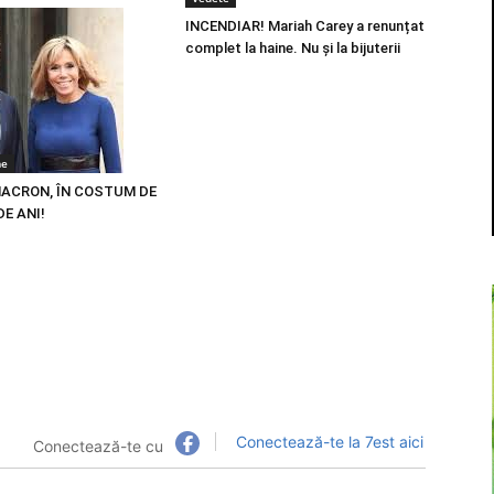
INCENDIAR! Mariah Carey a renunțat
complet la haine. Nu și la bijuterii
ne
MACRON, ÎN COSTUM DE
DE ANI!
Conectează-te la 7est aici
Conectează-te cu