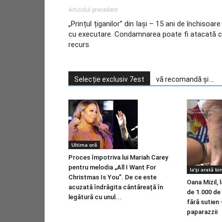
Articolul precedent
„Prințul țiganilor” din Iași – 15 ani de închisoare
cu executare. Condamnarea poate fi atacată 
recurs
Selecție exclusiv 7est
vă recomandă și ...
Ultima oră
Proces împotriva lui Mariah Carey
pentru melodia „All I Want For
Ia'și arată bi
Christmas Is You”. De ce este
Oana Mizil, 
acuzată îndrăgita cântăreață în
de 1.000 de 
legătură cu unul...
fără sutien
paparazzii