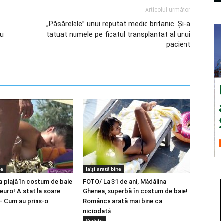
Articolul următor
„Păsărelele” unui reputat medic britanic. Și-a
cu
tatuat numele pe ficatul transplantat al unui
pacient
ne
Ia'și arată bine
la plajă în costum de baie
FOTO/ La 31 de ani, Mădălina
euro! A stat la soare
Ghenea, superbă în costum de baie!
 – Cum au prins-o
Românca arată mai bine ca
niciodată
Vedete