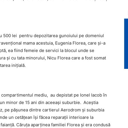
cu 500 lei pentru depozitarea gunoiului pe domeniul
travențional mama acestuia, Eugenia Florea, care și-a
tă, ea fiind femeie de servici la blocul unde se
ura și cu tata minorului, Nicu Florea care a fost somat
area inițială.
în compartimentul mediu, au depistat pe Ionel Iacob în
 un minor de 15 ani din aceeași suburbie. Aceștia
z, pe pășunea dintre cartierul Aerodrom și suburbia
de un cetățean își făcea reparații interioare la
 faianță. Căruța aparținea familiei Florea și era condusă