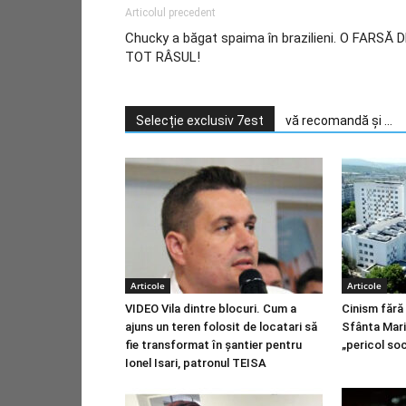
Articolul precedent
Chucky a băgat spaima în brazilieni. O FARSĂ 
TOT RÂSUL!
Selecție exclusiv 7est
vă recomandă și ...
Articole
Articole
VIDEO Vila dintre blocuri. Cum a
Cinism fără 
ajuns un teren folosit de locatari să
Sfânta Mari
fie transformat în șantier pentru
„pericol soc
Ionel Isari, patronul TEISA