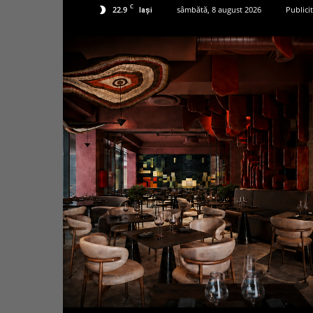
C
22.9
sâmbătă, 8 august 2026
Publici
Iași