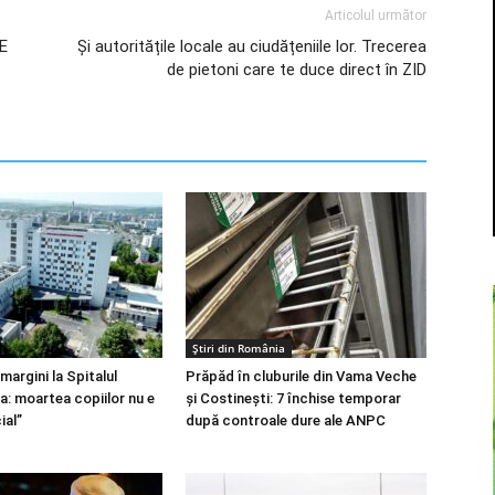
Articolul următor
DE
Și autoritățile locale au ciudățeniile lor. Trecerea
de pietoni care te duce direct în ZID
Știri din România
margini la Spitalul
Prăpăd în cluburile din Vama Veche
a: moartea copiilor nu e
și Costinești: 7 închise temporar
ial”
după controale dure ale ANPC