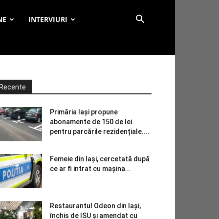
NE
INTERVIURI
Recente
Primăria Iași propune
abonamente de 150 de lei
pentru parcările rezidențiale....
Femeie din Iași, cercetată după
ce ar fi intrat cu mașina...
Restaurantul Odeon din Iași,
închis de ISU și amendat cu