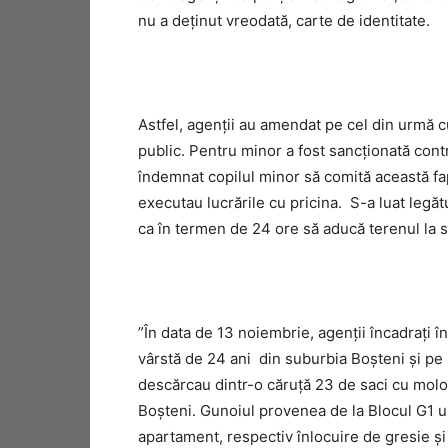
nu a deținut vreodată, carte de identitate.
Astfel, agenții au amendat pe cel din urmă 
public. Pentru minor a fost sancționată con
îndemnat copilul minor să comită această fap
executau lucrările cu pricina. S-a luat legăt
ca în termen de 24 ore să aducă terenul la st
”În data de 13 noiembrie, agenții încadrați 
vârstă de 24 ani din suburbia Boșteni și pe
descărcau dintr-o căruță 23 de saci cu molo
Boșteni. Gunoiul provenea de la Blocul G1 un
apartament, respectiv înlocuire de gresie și