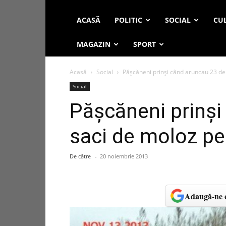
ACASĂ
POLITIC
SOCIAL
CUL
MAGAZIN
SPORT
Acasă
Social
Pășcăneni prinși când aruncau 23 d
Social
Pășcăneni prinși
saci de moloz p
De către
-
20 noiembrie 2013
Adaugă-ne c