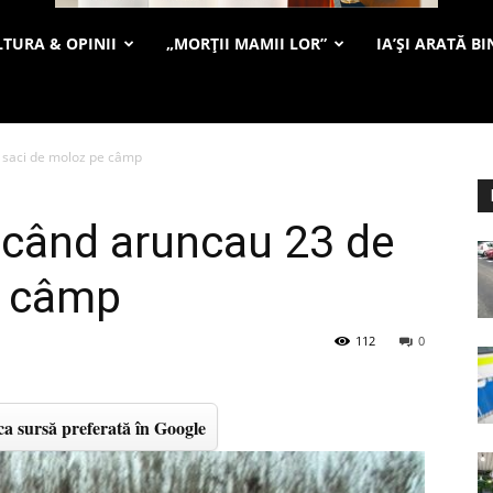
TURA & OPINII
„MORȚII MAMII LOR”
IA’ȘI ARATĂ BI
e saci de moloz pe câmp
 când aruncau 23 de
e câmp
112
0
a sursă preferată în Google