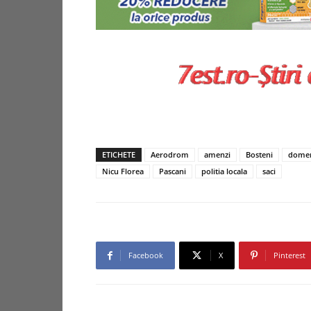
ETICHETE
Aerodrom
amenzi
Bosteni
domen
Nicu Florea
Pascani
politia locala
saci
Facebook
X
Pinterest