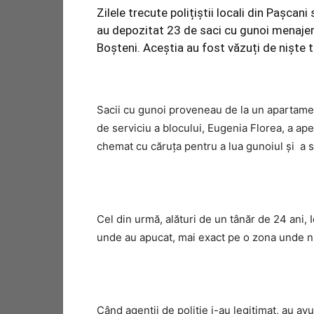
Zilele trecute polițiștii locali din Pașcan
au depozitat 23 de saci cu gunoi menajer
Boșteni. Aceștia au fost văzuți de niște 
Sacii cu gunoi proveneau de la un apartamen
de serviciu a blocului, Eugenia Florea, a apel
chemat cu căruța pentru a lua gunoiul și a s
Cel din urmă, alături de un tânăr de 24 ani, 
unde au apucat, mai exact pe o zona unde n
Când agenții de poliție i-au legitimat, au avu