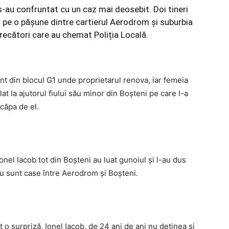
i s-au confruntat cu un caz mai deosebit. Doi tineri
 pe o pășune dintre cartierul Aerodrom și suburbia
trecători care au chemat Poliția Locală.
t din blocul G1 unde proprietarul renova, iar femeia
at la ajutorul fiului său minor din Boșteni pe care l-a
căpa de el.
Ionel Iacob tot din Boșteni au luat gunoiul și l-au dus
u sunt case între Aerodrom și Boșteni.
t o surpriză, Ionel Iacob, de 24 ani de ani nu deținea și