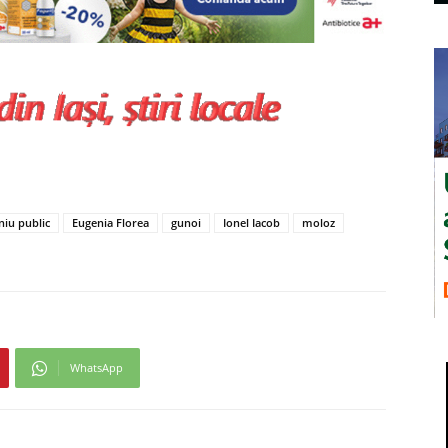
iu public
Eugenia Florea
gunoi
Ionel Iacob
moloz
WhatsApp