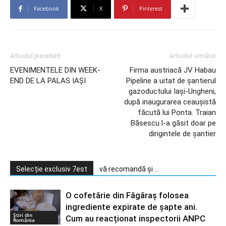
Facebook
X
Pinterest
Articolul precedent
Articolul următor
EVENIMENTELE DIN WEEK-
Firma austriacă JV Habau
END DE LA PALAS IAȘI
Pipeline a uitat de șantierul
gazoductului Iași-Ungheni,
după inaugurarea ceaușistă
făcută lui Ponta. Traian
Băsescu l-a găsit doar pe
dirigintele de șantier
Selecție exclusiv 7est
vă recomandă și ...
O cofetărie din Făgăraș folosea
ingrediente expirate de șapte ani.
Știri din
Cum au reacționat inspectorii ANPC
România