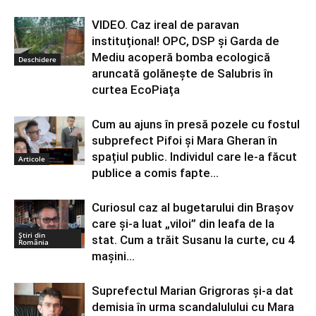
VIDEO. Caz ireal de paravan
instituțional! OPC, DSP și Garda de
Mediu acoperă bomba ecologică
Deschidere
aruncată golănește de Salubris în
curtea EcoPiața
Cum au ajuns în presă pozele cu fostul
subprefect Pifoi și Mara Gheran în
spațiul public. Individul care le-a făcut
Articole
publice a comis fapte...
Curiosul caz al bugetarului din Braşov
care şi-a luat „viloi” din leafa de la
Știri din
stat. Cum a trăit Susanu la curte, cu 4
România
maşini...
Suprefectul Marian Grigroras și-a dat
demisia în urma scandalulului cu Mara