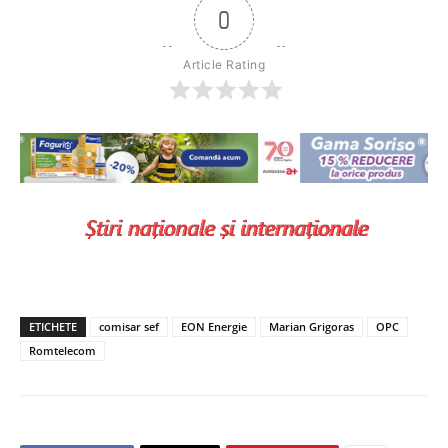
0
Article Rating
ETICHETE
comisar sef
EON Energie
Marian Grigoras
OPC
Romtelecom