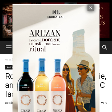
Acasă
Articole
Articole
Romtelecom și E.ON Energie,
amendate de inspectorii OPC
Iași
De către
-
20 septembrie 2013
113
0