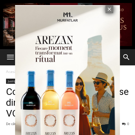
Acasă
Justiție
Justiție
Control de la Primărie. Terase
din Alexandru cel Bun care
VOR FI ÎNCHISE
De către
-
11 iunie 2013
113
0