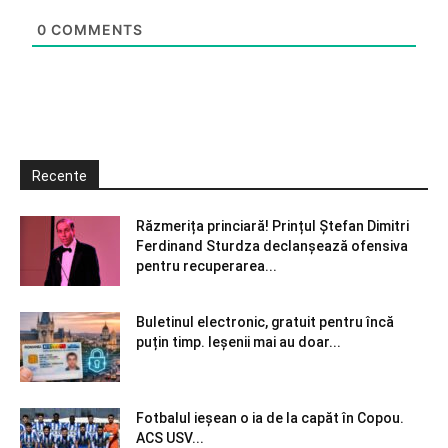
0
COMMENTS
Recente
Răzmerița princiară! Prințul Ștefan Dimitri
Ferdinand Sturdza declanșează ofensiva
pentru recuperarea...
Buletinul electronic, gratuit pentru încă
puțin timp. Ieșenii mai au doar...
Fotbalul ieșean o ia de la capăt în Copou.
ACS USV...