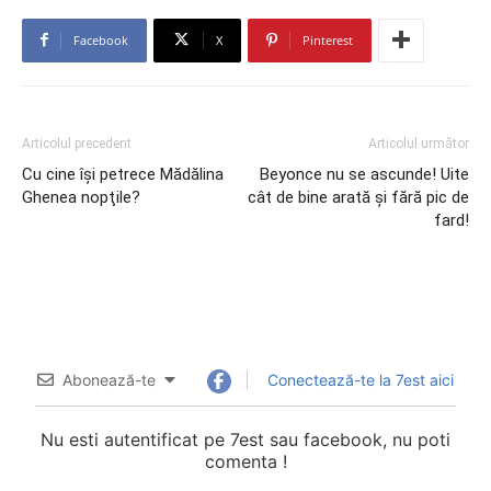
Facebook
X
Pinterest
Articolul precedent
Articolul următor
Cu cine îşi petrece Mădălina
Beyonce nu se ascunde! Uite
Ghenea nopţile?
cât de bine arată şi fără pic de
fard!
Abonează-te
Conectează-te la 7est aici
Nu esti autentificat pe 7est sau facebook, nu poti
comenta !