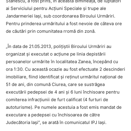
Stănescu, a fost prins, în această dimineaţă, de luptători
ai Serviciului pentru Acţiuni Speciale şi trupe ale
Jandarmeriei Iaşi, sub coordonarea Biroului Urmăriri.
Pentru prinderea urmăritului a fost nevoie de câteva ore
de căutări prin comunitatea rromă din zonă.
„În data de 21.05.2013, poliţiştii Biroului Urmăriri au
organizat şi executat o acţiune pe linia depistării
persoanelor urmărite în localitatea Zanea, începând cu
ora 1:30. Cu această ocazie au fost efectuate 2 descinderi
imobiliare, fiind identificat şi reţinut urmăritul naţional de
51 de ani, din comună Ciurea, care se sustrăgea
executării pedepsei de 4 ani şi 6 luni închisoare pentru
comiterea infracţiunii de furt calificat (4 furturi de
autoturisme). Pe numele acestuia a fost emis mandat de
executare a pedepsei cu închisoarea de către
Judecătoria Iaşi”, se arată în comunicatul IPJ Iaşi.