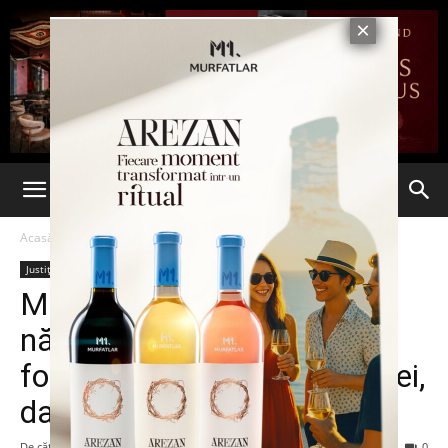
Acasă
Justiție
Justiție
Mascaţii şi Jandarmeria au
năvălit din nou în Zanea. A
fost săltat prietenul bulibaşei,
dat în urmărire naţională
De către
-
21 mai 2013
120
0