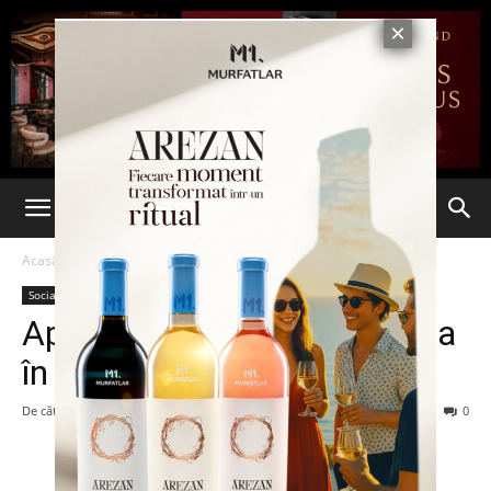
Acasă
Social
Social
ApaVital opreşte din nou apa
în Iaşi
De către
-
29 mai 2013
94
0