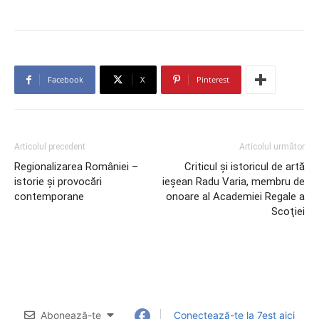
Facebook
X
Pinterest
Articolul precedent
Articolul următor
Regionalizarea României –
Criticul şi istoricul de artă
istorie şi provocări
ieşean Radu Varia, membru de
contemporane
onoare al Academiei Regale a
Scoţiei
Abonează-te
Conectează-te la 7est aici