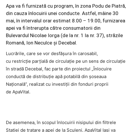
Apa va fi furnizată cu program, în zona Podu de Piatră,
din cauza înlocuirii unei conducte. Astfel, mâine 30
mai, în intervalul orar estimat 8.00 – 19.00, furnizarea
apei va fi întrerupta către consumatorii din
Bulevardul Nicolae Iorga (de la nr. 1 la nr. 37), străzile
Romană, Ion Neculce şi Decebal.
Lucrările, care se vor desfăşura în carosabil,
cu restricţie parţială de circulaţie pe un sens de circulaţie
în stradă Decebal, fac parte din proiectul „Înlocuire
conductă de distribuţie apă potabilă din şoseaua
Naţională”, realizat cu investiţii din fonduri proprii
de ApaVital.
De asemenea, în scopul înlocuirii nisipului din filtrele
Staţiei de tratare a apei de la Sculeni, ApaVital Iaşi va