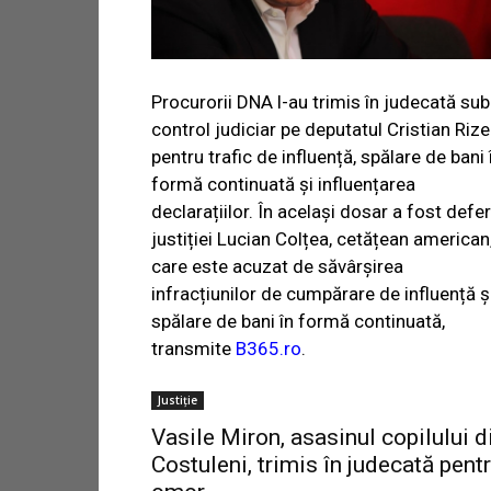
Procurorii DNA l-au trimis în judecată sub
control judiciar pe deputatul Cristian Rize
pentru trafic de influență, spălare de bani 
formă continuată și influențarea
declarațiilor. În același dosar a fost defer
justiției Lucian Colțea, cetățean american
care este acuzat de săvârșirea
infracțiunilor de cumpărare de influență ș
spălare de bani în formă continuată,
transmite
B365.ro
.
Justiție
Vasile Miron, asasinul copilului d
Costuleni, trimis în judecată pent