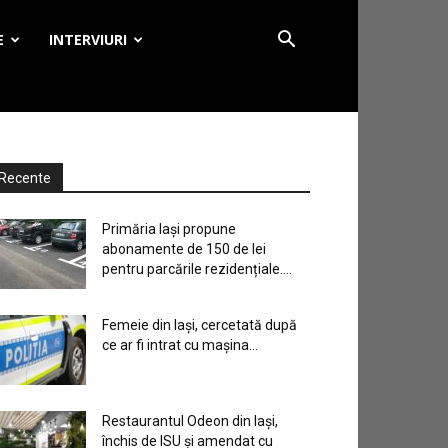
E
INTERVIURI
Recente
Primăria Iași propune
abonamente de 150 de lei
pentru parcările rezidențiale....
Femeie din Iași, cercetată după
ce ar fi intrat cu mașina...
Restaurantul Odeon din Iași,
închis de ISU și amendat cu