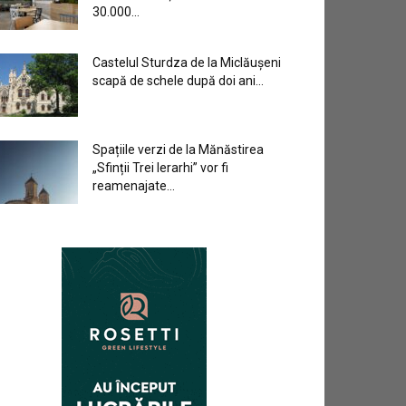
30.000...
Castelul Sturdza de la Miclăușeni
scapă de schele după doi ani...
Spațiile verzi de la Mănăstirea
„Sfinții Trei Ierarhi” vor fi
reamenajate...