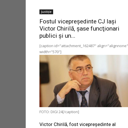
Justiție
Fostul vicepreşedinte CJ Iaşi
Victor Chirilă, şase funcţionari
publici şi un...
[caption id="attachment_162487" align="alignnone
width="570"]
FOTO: DIGI 24[/caption]
Victor Chirilă, fost vicepreşedinte al