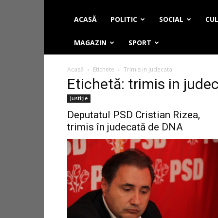
ACASĂ
POLITIC
SOCIAL
CUL
MAGAZIN
SPORT
Acasă
Etichete
Trimis in judecata
Etichetă: trimis in jude
Justiție
Deputatul PSD Cristian Rizea,
trimis în judecată de DNA