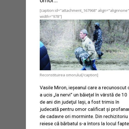
omor...
[caption id="attachment_167968" align="alignnone
width="978"]
Reconstituirea omorului[/caption]
Vasile Miron, ieşeanul care a recunoscut 
a ucis „la nervi” un băieţel în vârstă de 10
de ani din judeţul Iaşi, a fost trimis în
judecată pentru omor calificat şi profana
de cadavre ori morminte. Din rechizitoriu
reiese că bărbatul s-a întors la locul fapte