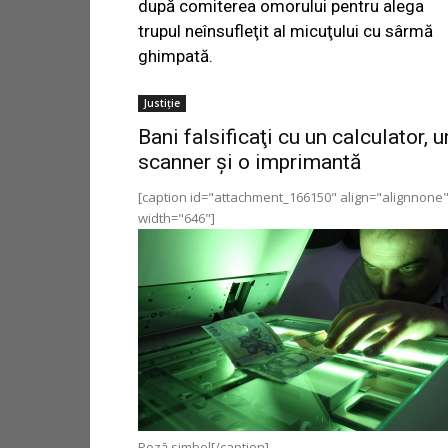
după comiterea omorului pentru alega
trupul neînsufleţit al micuţului cu sârmă
ghimpată.
Justiție
Bani falsificaţi cu un calculator, u
scanner şi o imprimantă
[caption id="attachment_166150" align="alignnone
width="646"]
Poză simbol[/caption]