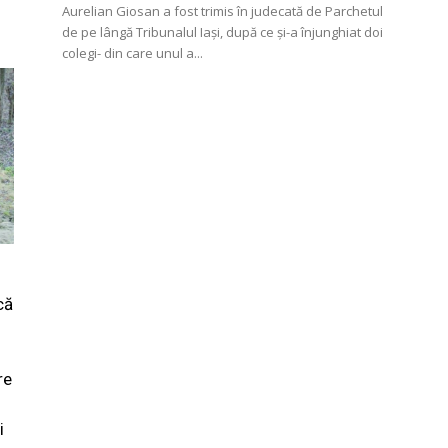
Aurelian Giosan a fost trimis în judecată de Parchetul
de pe lângă Tribunalul Iaşi, după ce şi-a înjunghiat doi
"
colegi- din care unul a...
că
re
i