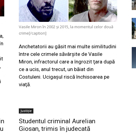
Vasile Miron în 2002 şi 2015, la momentul celor două
crime[/caption]
a,
în
Anchetatorii au găsit mai multe similitudini
între cele crimele săvârşite de Vasile
it
Miron, infractorul care a îngrozit ţara după
,
ce a ucis, anul trecut, un băiat din
Costuleni. Ucigaşul riscă închisoarea pe
i
viaţă.
Justiție
in
Studentul criminal Aurelian
ru
Giosan, trimis în judecată