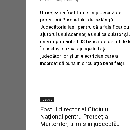
Un ieşean a fost trimis în judecată de
procurorii Parchetului de pe lângă
Judecătoria Iaşi pentru că a falsificat cu
ajutorul unui scanner, a unui calculator şi 
unei imprimante 103 bancnote de 50 de le
În acelaşi caz va ajunge în faţa
judecătorilor şi un electrician care a
încercat să pună în circulaţie banii falşi.
Justiție
Fostul director al Oficiului
Național pentru Protecția
Martorilor, trimis în judecată...