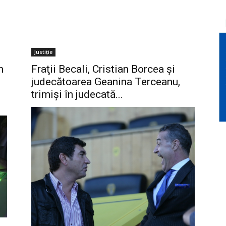
Justiție
n
Fraţii Becali, Cristian Borcea şi
judecătoarea Geanina Terceanu,
trimişi în judecată...
"