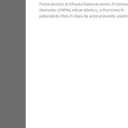
Fostul director al Oficiului Național pentru Protecția
Martorilor (ONPM), Adrian Bărăscu, a fost trimis în
judecată de DNA, în stare de arest preventiv, pentru