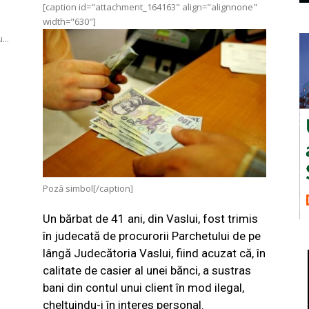
[caption id="attachment_164163" align="alignnone"
width="630"]
...
Poză simbol[/caption]
Un bărbat de 41 ani, din Vaslui, fost trimis
în judecată de procurorii Parchetului de pe
lângă Judecătoria Vaslui, fiind acuzat că, în
calitate de casier al unei bănci, a sustras
bani din contul unui client în mod ilegal,
cheltuindu-i în interes personal.