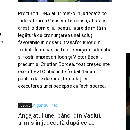
Procurorii DNA au trimis-o în judecată pe
judecătoarea Geanina Terceanu, aflată în
arest la domiciliu, pentru luare de mită în
a
legătură cu pronunțarea unei soluții
i.
favorabile în dosarul transferurilor din
fotbal. În dosar, au fost trimiși în judecată
și foștii impresari Ioan și Victor Becali,
precum și Cristian Borcea, fost președinte
executiv al Clubului de fotbal "Dinamo",
pentru dare de mită, toți aflați în
executarea unei pedepse cu închisoarea.
Justiție
Angajatul unei bănci din Vaslui,
trimis în judecată după ce a...