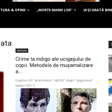
TURA & OPINII
„MORȚII MAMII LOR”
IA’ȘI ARATĂ BIN
cata
Articole
Crime la indigo ale ucigașului de
copii. Metodele de muşamalizare
a...
[caption id="attachment_168163" align="alignnone"
width="921"]