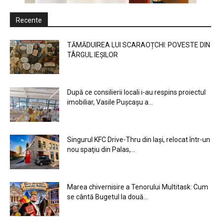
Recente
TĂMĂDUIREA LUI SCARAOȚCHI: POVESTE DIN
TÂRGUL IEȘILOR
După ce consilierii locali i-au respins proiectul
imobiliar, Vasile Pușcașu a...
Singurul KFC Drive-Thru din Iași, relocat într-un
nou spaţiu din Palas,...
Marea chivernisire a Tenorului Multitask: Cum
se cântă Bugetul la două...