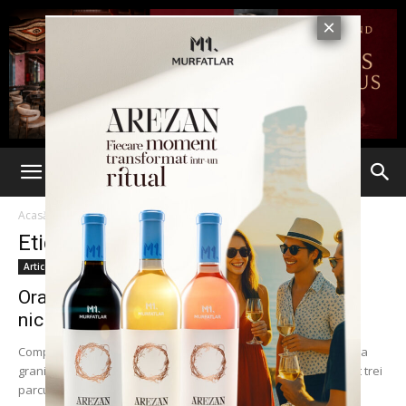
Acasă
Etichete
Transport greu
Etichetă: transport greu
Articole
Oradea – 4 parcuri industriale, Iași –
niciunul. La ei –...
Comparația Iași-Oradea este obligatorie, chiar dacă orașul de la
granița cu Ungaria are avantajul poziției geografice. Au umplut trei
parcuri în 8 ani, cu...