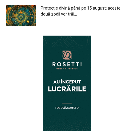
Protecție divină până pe 15 august: aceste
două zodii vor trăi...