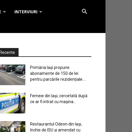
E
INTERVIURI
Recente
Primăria Iași propune
abonamente de 150 de lei
pentru parcările rezidențiale....
Femeie din Iași, cercetată după
ce ar fi intrat cu mașina...
Restaurantul Odeon din Iași,
închis de ISU și amendat cu