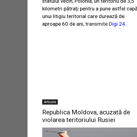
statului vecin, Polonia, un teritoriu de 3,5
kilometri pătraţi pentru a pune astfel cap
unui litigiu teritorial care durează de
aproape 60 de ani
, transmite
Digi 24
.
Articole
Republica Moldova, acuzată de
violarea teritoriului Rusiei