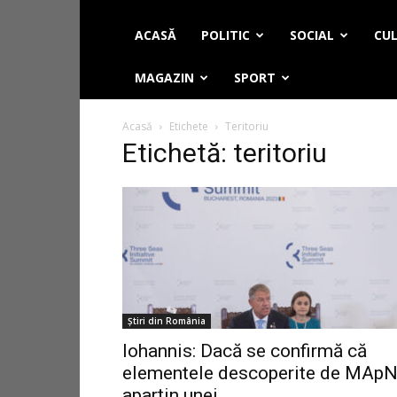
ACASĂ
POLITIC
SOCIAL
CUL
MAGAZIN
SPORT
Acasă
Etichete
Teritoriu
Etichetă: teritoriu
Știri din România
Iohannis: Dacă se confirmă că
elementele descoperite de MAp
aparțin unei...