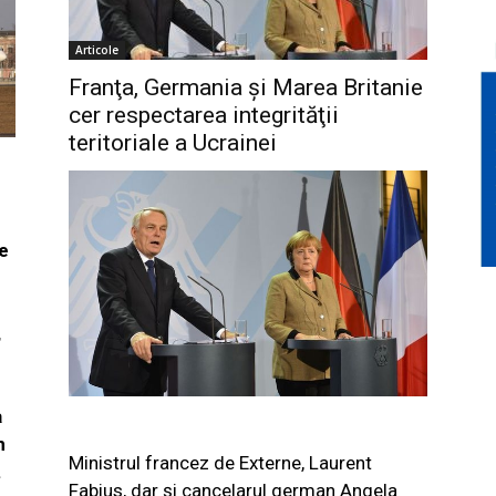
Articole
Franţa, Germania şi Marea Britanie
cer respectarea integrităţii
teritoriale a Ucrainei
le
,
a
n
Ministrul francez de Externe, Laurent
.
Fabius, dar şi cancelarul german Angela