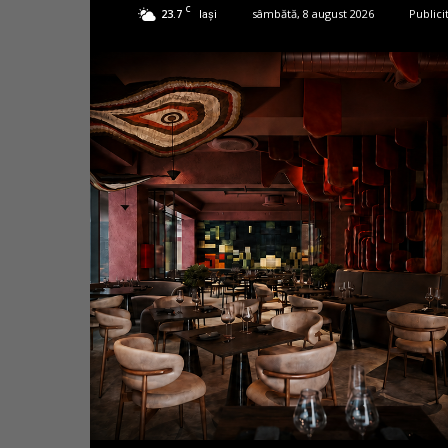
C
23.7
sâmbătă, 8 august 2026
Publici
Iași