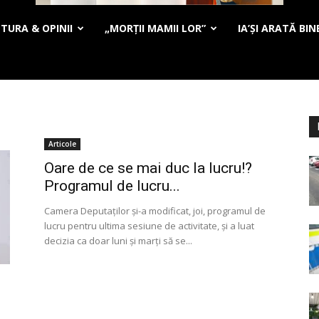
TURA & OPINII
„MORȚII MAMII LOR”
IA’ȘI ARATĂ BIN
Articole
Oare de ce se mai duc la lucru!?
Programul de lucru...
Camera Deputaţilor şi-a modificat, joi, programul de
lucru pentru ultima sesiune de activitate, şi a luat
decizia ca doar luni şi marţi să se...
N