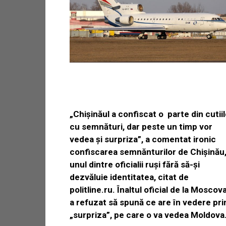
„Chişinăul a confiscat o parte din cutii
cu semnături, dar peste un timp vor
vedea şi surpriza”, a comentat ironic
confiscarea semnănturilor de Chişinău
unul dintre oficialii ruşi fără să-şi
dezvăluie identitatea, citat de
politline.ru
. Înaltul oficial de la Moscov
a refuzat să spună ce are în vedere pri
„surpriza”, pe care o va vedea Moldova