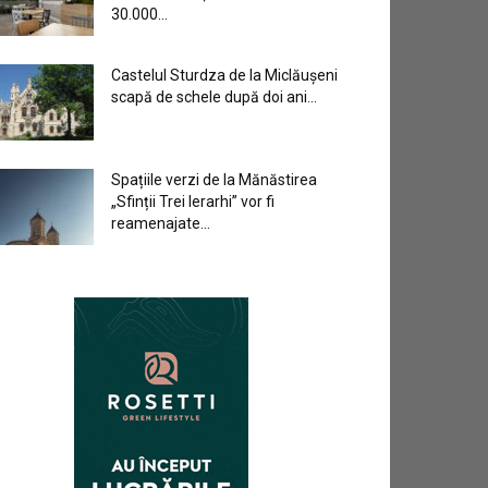
30.000...
Castelul Sturdza de la Miclăușeni
scapă de schele după doi ani...
Spațiile verzi de la Mănăstirea
„Sfinții Trei Ierarhi” vor fi
reamenajate...