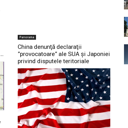
,
Panorama
China denunţă declaraţii
..
”provocatoare” ale SUA şi Japoniei
privind disputele teritoriale
e