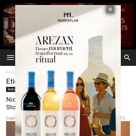
Acasă
Etichete
Stockholm
Etichetă: stockholm
Articole
Niciun avion nu mai decolează din
Stockholm, iar cele aflate în...
[caption id="attachment_175890" align="alignnone" width="670"]