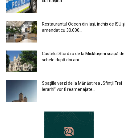
cu mașina...
Restaurantul Odeon din Iași, închis de ISU și
amendat cu 30.000...
Castelul Sturdza de la Miclăușeni scapă de
schele după doi ani...
Spațiile verzi de la Mănăstirea „Sfinții Trei
Ierarhi” vor fi reamenajate...