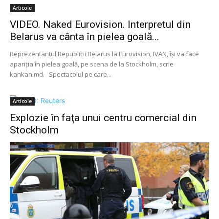
Articole
VIDEO. Naked Eurovision. Interpretul din
Belarus va cânta în pielea goală...
Reprezentantul Republicii Belarus la Eurovision, IVAN, îşi va face
apariţia în pielea goală, pe scena de la Stockholm, scrie
kankan.md. Spectacolul pe care...
Articole
Explozie în faţa unui centru comercial din
Stockholm