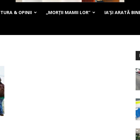
TURA & OPINII
„MORȚII MAMII LOR”
IA’ȘI ARATĂ BIN