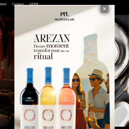
itate
Contact
GDPR