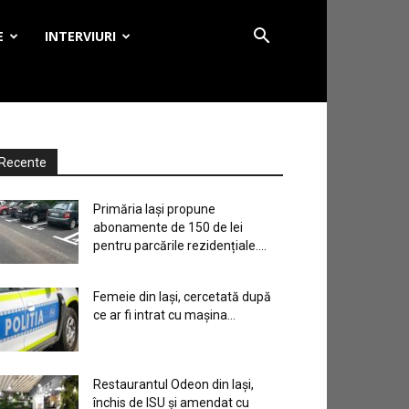
E
INTERVIURI
Recente
Primăria Iași propune
abonamente de 150 de lei
pentru parcările rezidențiale....
Femeie din Iași, cercetată după
ce ar fi intrat cu mașina...
Restaurantul Odeon din Iași,
închis de ISU și amendat cu