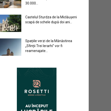
30.000...
Castelul Sturdza de la Miclăușeni
scapă de schele după doi ani...
Spațiile verzi de la Mănăstirea
„Sfinții Trei Ierarhi” vor fi
reamenajate...