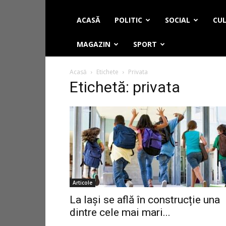
ACASĂ
POLITIC
SOCIAL
CUL
MAGAZIN
SPORT
Acasă
Etichete
Privata
Etichetă: privata
Articole
La Iași se află în construcție una
dintre cele mai mari...