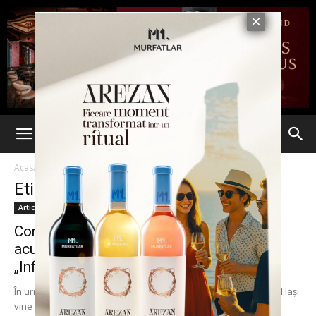
Acasă
Etichete
Principii jurnalistice
Etichetă: principii jurnalistice
Articole
Comunicat. Aeroportul Iași răspunde
acuzațiilor aduse într-un ziar național:
„Informaţiile sunt...
În urma apariției articolului EVZ în data de 2.06.2016, Aeroportul Iași
vine cu următoarele precizări: Informaţiile prezentate în