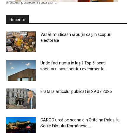
articolul publicat astăzi sunt...
Recente
Vasâli multicash și puțin caș în scopuri
electorale
Unde faci nunta în Iași? Top 5 locații
spectaculoase pentru evenimente...
Erată la articolul publicat în 29.07.2026
CARGO urcă pe scena din Grădina Palas, la
Serile Filmului Românesc:...