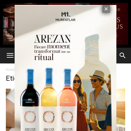
Acasă
Etichete
Prezenta fizica
Etichetă: prezenta fizica