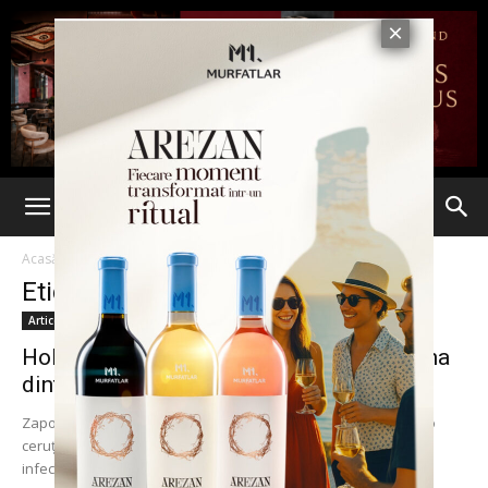
Acasă
Etichete
Preventoriu TBC
Etichetă: preventoriu TBC
Articole
Holicov vinde „Monumentul bacilului”. Una
dintre cele mai frumoase case din...
Zapodeanu oferă doar 350.000 de euro din cei 680.000 de euro
ceruți de Ștefan Holicov, spunând că imobilul de pe str. Ralet e
infectată...