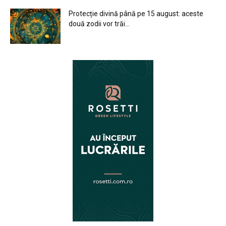
Protecție divină până pe 15 august: aceste
două zodii vor trăi...