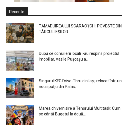
Recente
TĂMĂDUIREA LUI SCARAOȚCHI: POVESTE DIN
TÂRGUL IEȘILOR
După ce consilierii locali i-au respins proiectul
imobiliar, Vasile Pușcașu a...
Singurul KFC Drive-Thru din Iași, relocat într-un
nou spaţiu din Palas,...
Marea chivernisire a Tenorului Multitask: Cum
se cântă Bugetul la două...