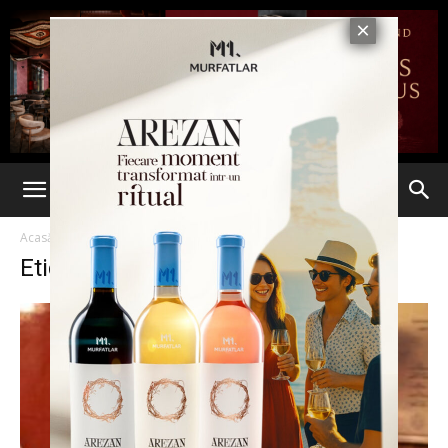
Acasă
Etichete
Presedinte curajos
Etichetă: presedinte curajos