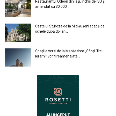
Restaurantul Odeon din Iași, închis de ISU și
amendat cu 30.000...
Castelul Sturdza de la Miclăușeni scapă de
schele după doi ani...
Spațiile verzi de la Mănăstirea „Sfinții Trei
Ierarhi” vor fi reamenajate...