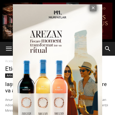
Acasă
Etichete
Presedinte CJ Iasi
Etichetă: presedinte CJ Iasi
Articole
Iaşul, singurul oraş din zona Moldovei care
va avea un aeroport...
Anunţul a fost făcut de preşedintele Consiliului Judeţean, Cristian
Adomniţei, care a mai precizat că, după discuțiile cu reprezentanţii
Ministerului Transporturilor, a fost modificat...