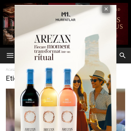
Acasă
Etichete
Prces
Etichetă: prces