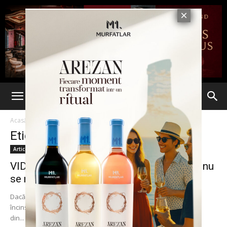
Acasă
Etichete
Fudnul tigaii
Etichetă: fudnul tigaii
Articole
VIDEO. Trucul care face că alimentele să nu
se mai lipească...
Dacă rămâi cu alimentele lipite de fundul tigaii, e semn că nu ai
încins-o suficient de bine. Acest lucru este valabil pentru tigăile
din...