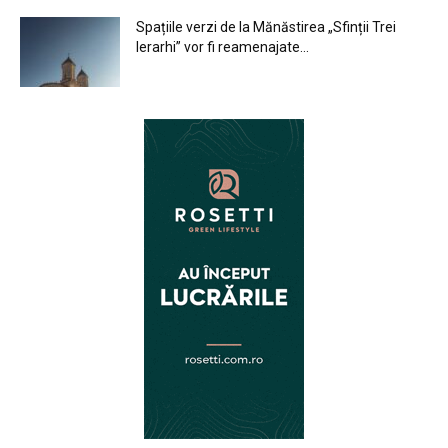
Spațiile verzi de la Mănăstirea „Sfinții Trei
Ierarhi” vor fi reamenajate...