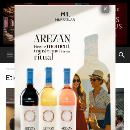
Acasă
Etichete
Expodubai
Etichetă: expodubai