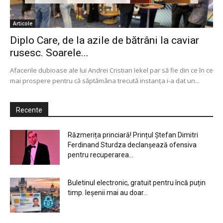
Articole
Diplo Care, de la azile de bătrâni la caviar
rusesc. Soarele...
Afacerile dubioase ale lui Andrei Cristian Iekel par să fie din ce în ce
mai prospere pentru că săptămâna trecută instanța i-a dat un...
Recente
Răzmerița princiară! Prințul Ștefan Dimitri
Ferdinand Sturdza declanșează ofensiva
pentru recuperarea...
Buletinul electronic, gratuit pentru încă puțin
timp. Ieșenii mai au doar...