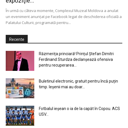
expoziţie...
În urmă cu câteva momente, Complexul Muzeal Moldova a anulat
un eveniment anunţat pe Facebook legat de deschiderea oficială a
Palatului Culturii, programată pentru...
Recente
Răzmerița princiară! Prințul Ștefan Dimitri
Ferdinand Sturdza declanșează ofensiva
pentru recuperarea...
Buletinul electronic, gratuit pentru încă puțin
timp. Ieșenii mai au doar...
Fotbalul ieșean o ia de la capăt în Copou. ACS
USV...