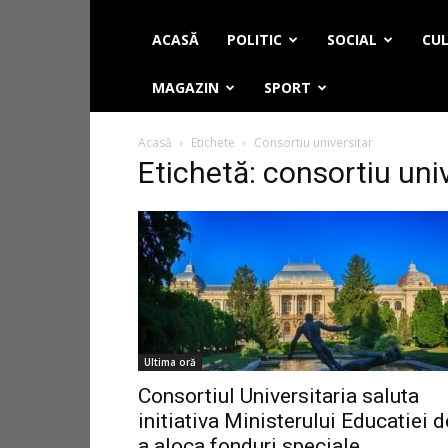
ACASĂ
POLITIC
SOCIAL
CUL
MAGAZIN
SPORT
Acasă
Etichete
Consortiu universitar
Etichetă: consortiu uni
Ultima oră
Consortiul Universitaria saluta
initiativa Ministerului Educatiei d
a aloca fonduri speciale...