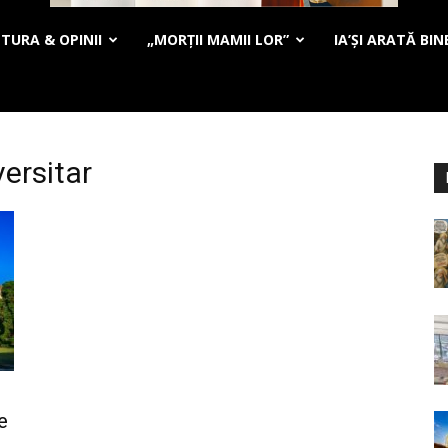
TURA & OPINII
„MORȚII MAMII LOR”
IA’ȘI ARATĂ BIN
versitar
e