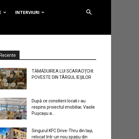
E
INTERVIURI
Recente
TĂMĂDUIREA LUI SCARAOȚCHI:
POVESTE DIN TÂRGUL IEȘILOR
După ce consilierii locali i-au
respins proiectul imobiliar, Vasile
Pușcașu a...
Singurul KFC Drive-Thru din Iași,
relocat într-un nou spaţiu din