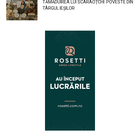
TĂMĂDUIREA LUI SCARAOȚCHI: POVESTE DIN
TÂRGUL IEȘILOR