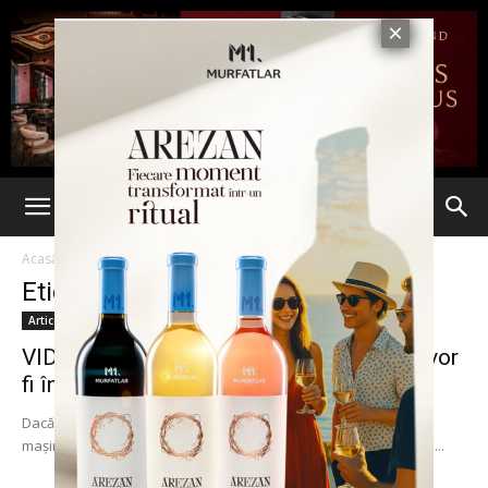
Acasă
Etichete
Conduc singure
Etichetă: conduc singure
Articole
VIDEO. Maşinile care se conduc singure vor
fi în curând pe...
Dacă avioanele zboară pe pilot automat, de ce să nu circule şi
maşinile la fel pe şosele? Mai avem însă până când vom vedea...