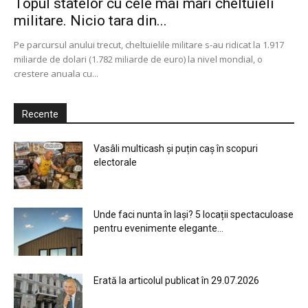
Topul statelor cu cele mai mari cheltuieli
militare. Nicio tara din...
Pe parcursul anului trecut, cheltuielile militare s-au ridicat la 1.917
miliarde de dolari (1.782 miliarde de euro) la nivel mondial, o
crestere anuala cu...
Recente
Vasâli multicash și puțin caș în scopuri
electorale
Unde faci nunta în Iași? 5 locații spectaculoase
pentru evenimente elegante...
Erată la articolul publicat în 29.07.2026