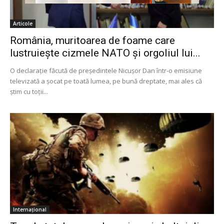
Articole
România, muritoarea de foame care
lustruiește cizmele NATO și orgoliul lui...
O declarație făcută de președintele Nicușor Dan într-o emisiune
televizată a șocat pe toată lumea, pe bună dreptate, mai ales că
știm cu toții...
Internațional