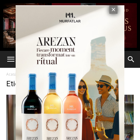
Acasă
Etichete
Cheltuieli militare
Etichetă: cheltuieli militare