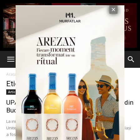
Acasă
Etichete
Blackboard
Etichetă: Blackboard
Articole
UPA din Iași, prezentă la Ambasada SUA din
București
La inițiativa Departamentului Comercial al Ambasadei Statelor
Unite ale Americii la București, Universitatea „Petre Andrei” din Iași
a fost reprezentată luni, 30 martie, la...