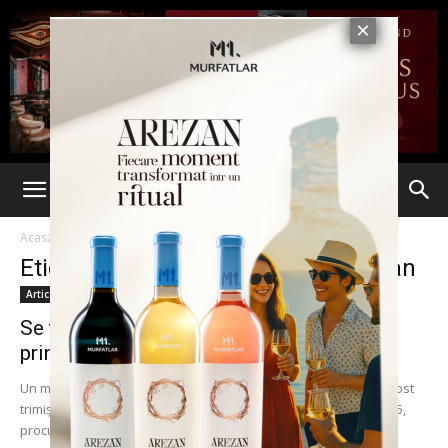
Acasă
Etichete
Alexandru Theodor Cristian
Etichetă: Alexandru Theodor Cristian
Articole
Se trata cu „iarbă”. Stomatolog vrâncean
prins în flagrant în timp...
Un medic stomatolog, alături de alţi şase tineri din Focşani au fost
trimişi în judecată pentru trafic de droguri. Pe 27 noiembrie 2015,
procurorii...