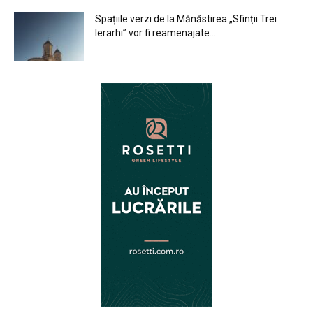
Spațiile verzi de la Mănăstirea „Sfinții Trei
Ierarhi” vor fi reamenajate...