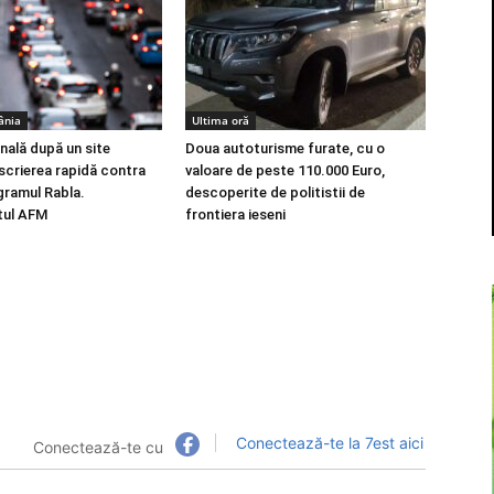
ânia
Ultima oră
nală după un site
Doua autoturisme furate, cu o
scrierea rapidă contra
valoare de peste 110.000 Euro,
gramul Rabla.
descoperite de politistii de
tul AFM
frontiera ieseni
Conectează-te la 7est aici
Conectează-te cu