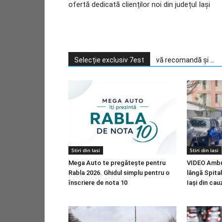
ofertă dedicată clienților noi din județul Iași
Selecție exclusiv 7est
vă recomandă și ...
Stiri din Iasi
Stiri din Iasi
Mega Auto te pregătește pentru
VIDEO Ambul
Rabla 2026. Ghidul simplu pentru o
lângă Spital
înscriere de nota 10
Iași din cau