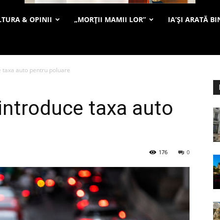
TURA & OPINII
„MORȚII MAMII LOR”
IA’ȘI ARATĂ BI
 taxa auto pentru poluare
introduce taxa auto
176
0