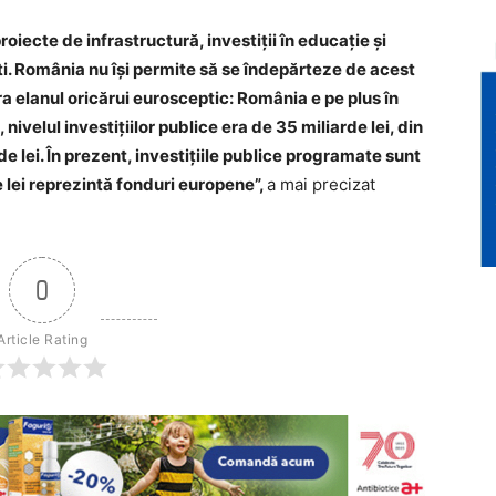
oiecte de infrastructură, investiții în educație și
ti. România nu își permite să se îndepărteze de acest
 elanul oricărui eurosceptic: România e pe plus în
nivelul investițiilor publice era de 35 miliarde lei, din
e lei. În prezent, investițiile publice programate sunt
e lei reprezintă fonduri europene”,
a mai precizat
0
Article Rating