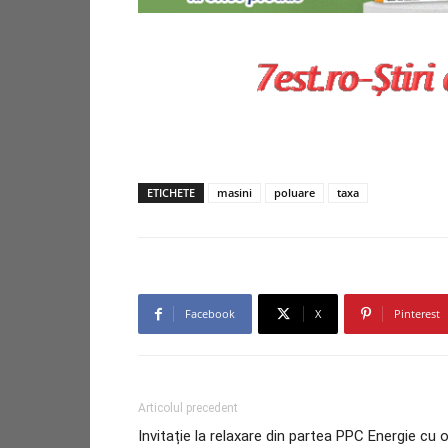
ETICHETE
masini
poluare
taxa
Facebook
X
Pinterest
Articolul precedent
Invitație la relaxare din partea PPC Energie cu 