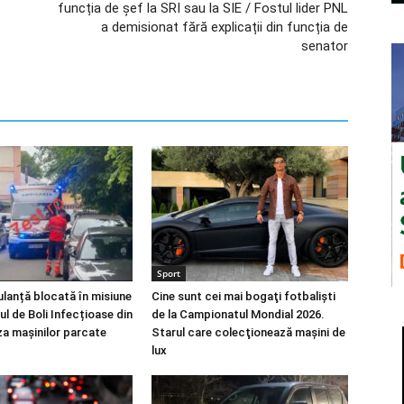
funcția de șef la SRI sau la SIE / Fostul lider PNL
a demisionat fără explicații din funcția de
senator
Sport
anță blocată în misiune
Cine sunt cei mai bogaţi fotbalişti
ul de Boli Infecțioase din
de la Campionatul Mondial 2026.
za mașinilor parcate
Starul care colecţionează maşini de
lux