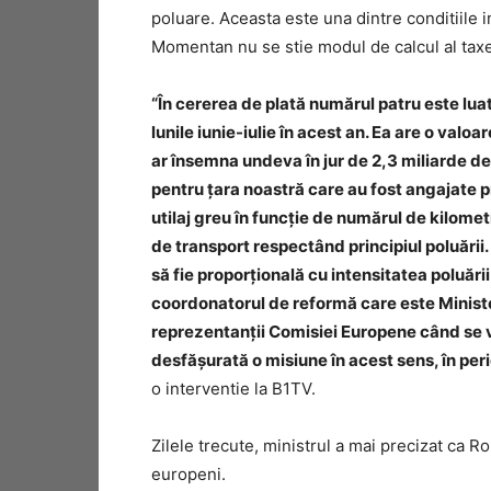
poluare. Aceasta este una dintre conditiile
Momentan nu se stie modul de calcul al taxe
“În cererea de plată numărul patru este luat
lunile iunie-iulie în acest an. Ea are o valo
ar însemna undeva în jur de 2,3 miliarde de
pentru țara noastră care au fost angajate 
utilaj greu în funcție de numărul de kilomet
de transport respectând principiul poluării.
să fie proporțională cu intensitatea poluării
coordonatorul de reformă care este Minister
reprezentanții Comisiei Europene când se vo
desfășurată o misiune în acest sens, în pe
o interventie la B1TV.
Zilele trecute, ministrul a mai precizat ca R
europeni.