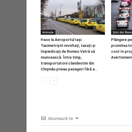
Articole
Știri din Rom
Haos la Aeroportul Iași:
Plângere pe
Taximetriștii revoltați, taxați și
promitea în
împiedicați de Romeo Vatră să
cost în pro
muncească. Între timp,
Avertismen
transportatorii clandestini din
Chișinău preiau pasageri fără a...
Abonează-te