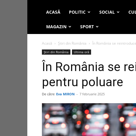
ACASĂ
POLITIC
SOCIAL
CUL
MAGAZIN
SPORT
Acasă
Știri din România
În România se reintroduce
Știri din România
Ultima oră
În România se re
pentru poluare
De către
Eva MIRON
-
7 februarie 2025