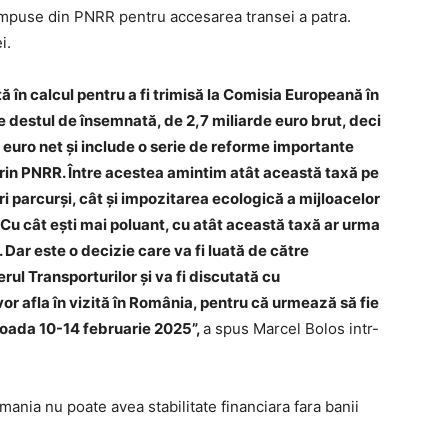
 impuse din PNRR pentru accesarea transei a patra.
i.
ă în calcul pentru a fi trimisă la Comisia Europeană în
are destul de însemnată, de 2,7 miliarde euro brut, deci
 euro net și include o serie de reforme importante
prin PNRR. Între acestea amintim atât această taxă pe
ri parcurși, cât și impozitarea ecologică a mijloacelor
 Cu cât ești mai poluant, cu atât această taxă ar urma
. Dar este o decizie care va fi luată de către
ul Transporturilor și va fi discutată cu
r afla în vizită în România, pentru că urmează să fie
rioada 10-14 februarie 2025”,
a spus Marcel Bolos intr-
omania nu poate avea stabilitate financiara fara banii