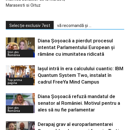
Marasesti si Oituz
Selecție exclusiv 7est
vă recomandă și ...
Diana Șoșoacă a pierdut procesul
intentat Parlamentului European și
Știri din
rămâne cu imunitatea ridicată
România
Iașul intră în era calculului cuantic: IBM
Quantum System Two, instalat în
Top prima
cadrul FreeYa Mind Campus
pagina
Diana Șoșoacă refuză mandatul de
senator al României. Motivul pentru a
Știri din
ales să nu fie parlamentar
România
Derapaj grav al europarlamentarei