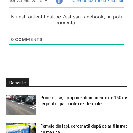
Abonează-te
Conectează-te la 7est aici
Nu esti autentificat pe 7est sau facebook, nu poti
comenta !
0
COMMENTS
Recente
Primăria Iași propune abonamente de 150 de
lei pentru parcările rezidențiale....
Femeie din Iași, cercetată după ce ar fi intrat
cu mașina...