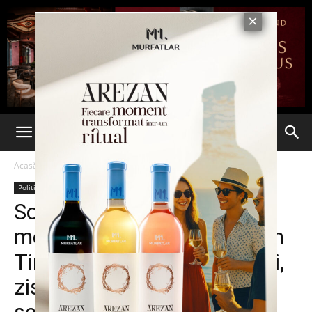
Acasă
Politic
Politic
Știri din România
Ultima oră
Sosoaca, sustinuta de
membrii clanului Carpaci din
Timisoara. Vladimir Carpaci,
zis Pipi, prezent alaturi de