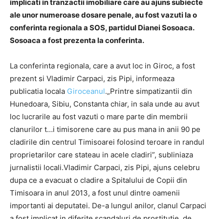
implicati in tranzactii imobiliare care au ajuns subiecte
ale unor numeroase dosare penale, au fost vazuti la o
conferinta regionala a SOS, partidul Dianei Sosoaca.
Sosoaca a fost prezenta la conferinta.
La conferinta regionala, care a avut loc in Giroc, a fost
prezent si Vladimir Carpaci, zis Pipi, informeaza
publicatia locala
Giroceanul
.„Printre simpatizantii din
Hunedoara, Sibiu, Constanta chiar, in sala unde au avut
loc lucrarile au fost vazuti o mare parte din membrii
clanurilor t…i timisorene care au pus mana in anii 90 pe
cladirile din centrul Timisoarei folosind teroare in randul
proprietarilor care stateau in acele cladiri”, subliniaza
jurnalistii locali.Vladimir Carpaci, zis Pipi, ajuns celebru
dupa ce a evacuat o cladire a Spitalului de Copii din
Timisoara in anul 2013, a fost unul dintre oamenii
importanti ai deputatei. De-a lungul anilor, clanul Carpaci
a fost implicat in diferite scandaluri de prostitutie, de