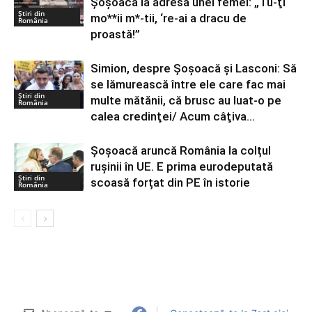
Şoşoacă la adresa unei femei: „Tu-ţi
Știri din
mo**ii m*-tii, ‘re-ai a dracu de
România
proastă!”
Simion, despre Şoşoacă şi Lasconi: Să
se lămurească între ele care fac mai
Știri din
multe mătănii, că brusc au luat-o pe
România
calea credinţei/ Acum câţiva...
Șoșoacă aruncă România la colțul
rușinii în UE. E prima eurodeputată
Știri din
scoasă forțat din PE în istorie
România