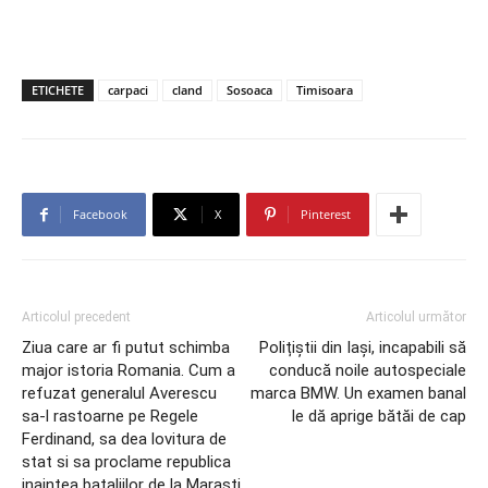
ETICHETE
carpaci
cland
Sosoaca
Timisoara
Facebook
X
Pinterest
Articolul precedent
Articolul următor
Ziua care ar fi putut schimba
Polițiștii din Iași, incapabili să
major istoria Romania. Cum a
conducă noile autospeciale
refuzat generalul Averescu
marca BMW. Un examen banal
sa-l rastoarne pe Regele
le dă aprige bătăi de cap
Ferdinand, sa dea lovitura de
stat si sa proclame republica
inaintea bataliilor de la Marasti,