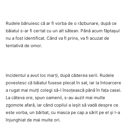
Rudele bănuiesc că ar fi vorba de o răzbunare, după ce
băiatul s-ar fi certat cu un alt sătean. Până acum făptaşul
nu a fost identificat. Când va fi prins, va fi acuzat de
tentativă de omor.
Incidentul a avut loc marţi, după căderea serii. Rudele
povestesc că băiatul fusese plecat în sat, iar la întoarcere
a rugat mai mulţi colegi să-l însoţească până în faţa casei.
La câteva ore, spun oamenii, s-au auzit mai multe
zgomote afară, iar când copilul a ieşit să vadă despre ce
este vorba, un bărbat, cu masca pe cap a sărit pe el şi l-a
înjunghiat de mai multe ori.