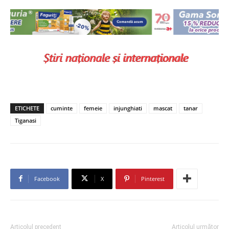
ETICHETE
cuminte
femeie
injunghiati
mascat
tanar
Tiganasi
Facebook
X
Pinterest
Articolul precedent
Articolul următor