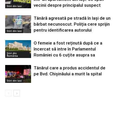
vecinii despre principalul suspect
Stiri din Iasi
Tânără agresată pe stradă în Iași de un
bărbat necunoscut. Poliția cere sprijin
pentru identificarea autorului
Stiri din Iasi
O femeie a fost reținută după ce a
încercat să intre în Parlamentul
Știri din
României cu 6 cuțite asupra sa
România
Tânărul care a produs accidentul de
pe Bvd. Chișinăului a murit la spital
Stiri din Iasi