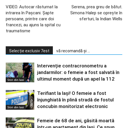
VIDEO. Autocar răsturnat la
Serena, prea greu de bătut.
intrarea în Paşcani. Şapte
Simona Halep se opreşte în
persoane, printre care doi
sferturi, la Indian Wells
francezi, au ajuns la spital cu
traumatisme
Selecție exclusiv 7est
vă recomandă și ...
Intervenție contracronometru a
jandarmilor: o femeie a fost salvată în
ultimul moment după un apel la 112
Stiri din Iasi
Terifiant la Iași! O femeie a fost
înjunghiată în plină stradă de fostul
concubin monitorizat electronic
Stiri din Iasi
Femeie de 68 de ani, găsită moartă
într-un apartament din Iaşi. Ce spun