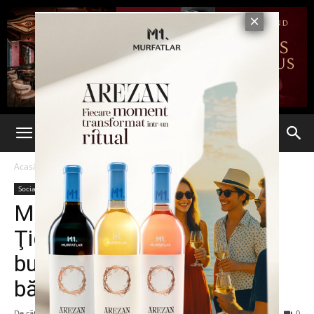
Acasă
Social
Social
Momente de groază, la
Ţigănaşi: un adolescent şi
bunica sa, înjunghiaţi de un
bărbat mascat
De către
-
17 martie 2016
290
0