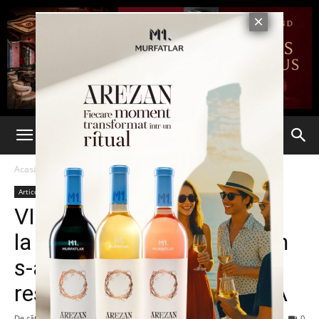
Acasă
Articole
Articole
VIDEO. Alertă de securitate
la Casa Albă. Un nor de fum
s-a ridicat în apropierea
reședinței președintelui SUA
De către
-
7 martie 2015
71
0