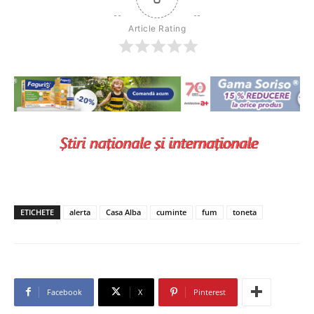
Article Rating
ETICHETE
alerta
Casa Alba
cuminte
fum
toneta
Facebook
X
Pinterest