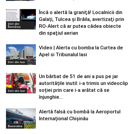
Încă o alertă la graniţă! Localnicii din
Galați, Tulcea și Brăila, avertizaţi prin
Știri din
RO-Alert că ar putea cădea obiecte
România
din spaţiul aerian
Video | Alerta cu bomba la Curtea de
Apel si Tribunalul Iasi
Stiri din Iasi
Un bărbat de 51 de ani a pus pe jar
autoritățile inutil: i-a trimis un videoclip
soției prin care i-a arătat că se
Stiri din Iasi
înjunghie...
Alertă falsă cu bombă la Aeroportul
Internațional Chișinău
Basarabia