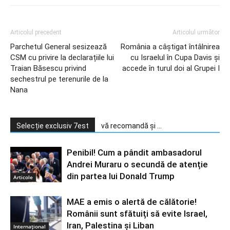
Articolul precedent
Articolul următor
Parchetul General sesizează
România a câștigat întâlnirea
CSM cu privire la declarațiile lui
cu Israelul în Cupa Davis și
Traian Băsescu privind
accede în turul doi al Grupei I
sechestrul pe terenurile de la
Nana
Selecție exclusiv 7est
vă recomandă și ...
Penibil! Cum a pândit ambasadorul
Andrei Muraru o secundă de atenție
din partea lui Donald Trump
Articole
MAE a emis o alertă de călătorie!
Românii sunt sfătuiți să evite Israel,
Iran, Palestina și Liban
Internațional