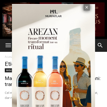
Acasă
Etichete
Prisecani
Etichetă: Prisecani
Articole
Maricel Popa roteşte afacerile la Prisecani:
trandafiri pentru dulceaţă
Cel mai încăpăţânat om de afaceri din Iaşi: pierde la foc automat,
dar nu se lasă şi o ia de la capăt. După găini,...