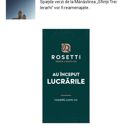
Spațiile verzi de la Mănăstirea „Sfinții Trei
Ierarhi” vor fi reamenajate...