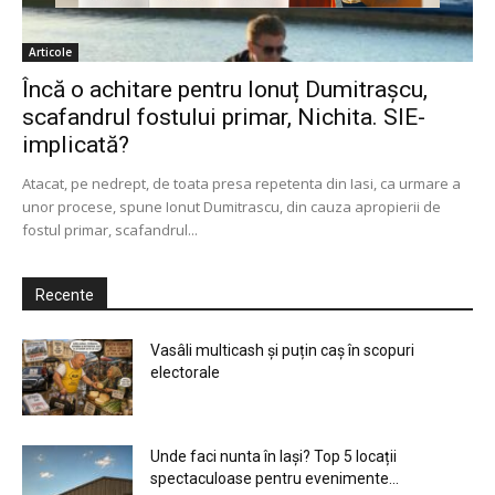
Articole
Încă o achitare pentru Ionuț Dumitrașcu,
scafandrul fostului primar, Nichita. SIE-
implicată?
Atacat, pe nedrept, de toata presa repetenta din Iasi, ca urmare a
unor procese, spune Ionut Dumitrascu, din cauza apropierii de
fostul primar, scafandrul...
Recente
Vasâli multicash și puțin caș în scopuri
electorale
Unde faci nunta în Iași? Top 5 locații
spectaculoase pentru evenimente...