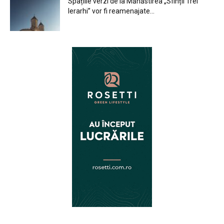
Spațiile verzi de la Mănăstirea „Sfinții Trei
Ierarhi” vor fi reamenajate...