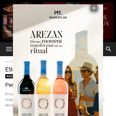
Acasă
Etichete
Primaria Focsani
Etichetă: Primaria Focsani
Articole
Percheziţii DNA, la Primăria Focşani
Procurorii anticorupţie au descins la Primăria Focşani, ei având
suspiciuni că acolo s-au dat anumite contracte preferenţial prin
abuz în serviciu sau infracţiuni conexe....