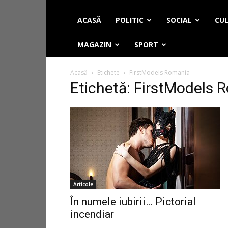
ACASĂ
POLITIC
SOCIAL
CUL
MAGAZIN
SPORT
Acasă
Etichete
FirstModels Romania
Etichetă: FirstModels 
Articole
În numele iubirii… Pictorial
incendiar