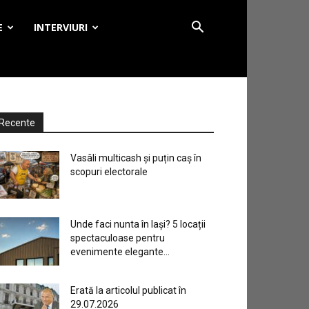
E
INTERVIURI
Recente
Vasâli multicash și puțin caș în
scopuri electorale
Unde faci nunta în Iași? 5 locații
spectaculoase pentru
evenimente elegante...
Erată la articolul publicat în
29.07.2026