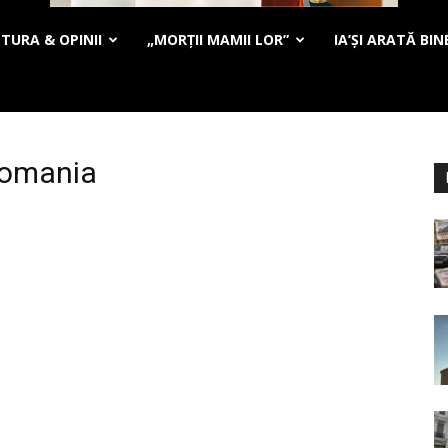
TURA & OPINII
„MORȚII MAMII LOR”
IA’ȘI ARATĂ BIN
Romania