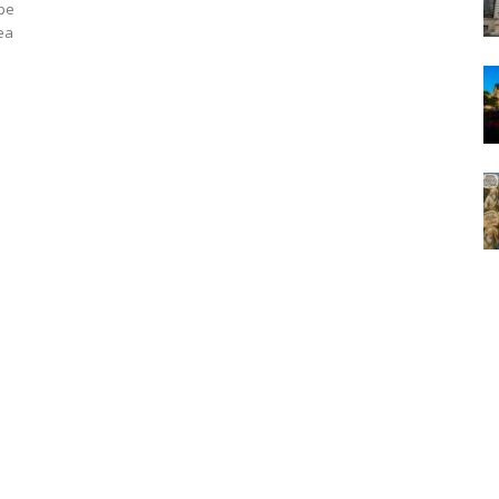
 pe
rea