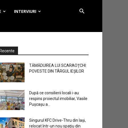
E
INTERVIURI
Recente
TĂMĂDUIREA LUI SCARAOȚCHI:
POVESTE DIN TÂRGUL IEȘILOR
După ce consilierii locali i-au
respins proiectul imobiliar, Vasile
Pușcașu a...
Singurul KFC Drive-Thru din Iași,
relocat într-un nou spaţiu din