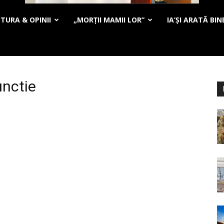
TURA & OPINII
„MORȚII MAMII LOR”
IA’ȘI ARATĂ BIN
unctie