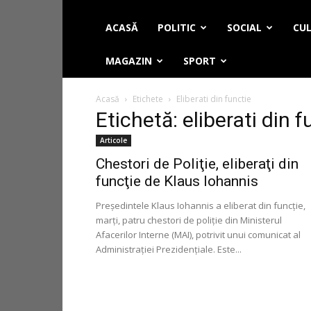
ACASĂ
POLITIC
SOCIAL
CUL
MAGAZIN
SPORT
Acasă
Etichete
Eliberati din functie
Etichetă: eliberati din f
Articole
Chestori de Poliţie, eliberaţi din
funcţie de Klaus Iohannis
Preşedintele Klaus Iohannis a eliberat din funcţie,
marţi, patru chestori de poliţie din Ministerul
Afacerilor Interne (MAI), potrivit unui comunicat al
Administraţiei Prezidenţiale. Este...