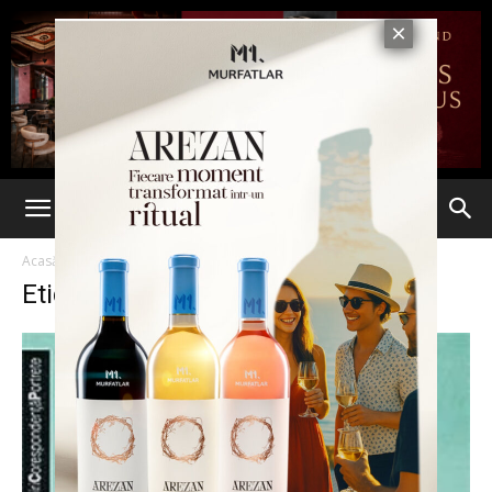
Acasă
Etichete
Constance
Etichetă: Constance