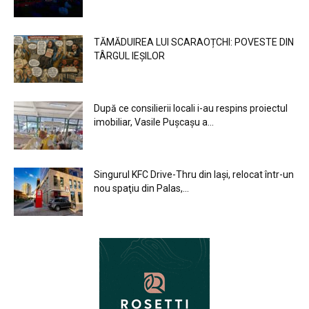
TĂMĂDUIREA LUI SCARAOȚCHI: POVESTE DIN
TÂRGUL IEȘILOR
După ce consilierii locali i-au respins proiectul
imobiliar, Vasile Pușcașu a...
Singurul KFC Drive-Thru din Iași, relocat într-un
nou spaţiu din Palas,...