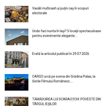
Vasâli multicash și puțin caș în scopuri
electorale
Unde faci nunta în Iași? 5 locații spectaculoase
pentru evenimente elegante...
Erată la articolul publicat în 29.07.2026
CARGO urcă pe scena din Grădina Palas, la
Serile Filmului Românesc:...
TĂMĂDUIREA LUI SCARAOȚCHI: POVESTE DIN
TÂRGUL IEȘILOR