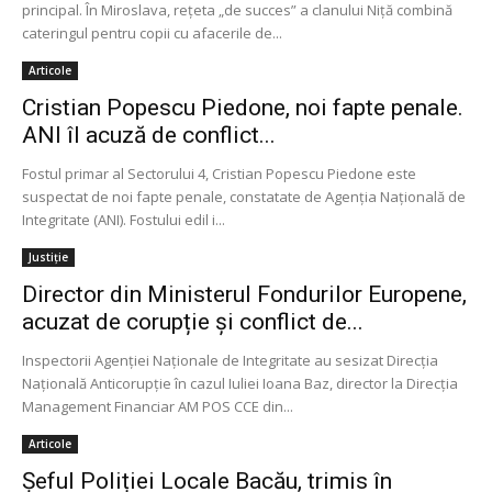
principal. În Miroslava, rețeta „de succes” a clanului Niță combină
cateringul pentru copii cu afacerile de...
Articole
Cristian Popescu Piedone, noi fapte penale.
ANI îl acuză de conflict...
Fostul primar al Sectorului 4, Cristian Popescu Piedone este
suspectat de noi fapte penale, constatate de Agenția Națională de
Integritate (ANI). Fostului edil i...
Justiție
Director din Ministerul Fondurilor Europene,
acuzat de corupție și conflict de...
Inspectorii Agenţiei Naţionale de Integritate au sesizat Direcţia
Naţională Anticorupţie în cazul Iuliei Ioana Baz, director la Direcţia
Management Financiar AM POS CCE din...
Articole
Șeful Poliției Locale Bacău, trimis în