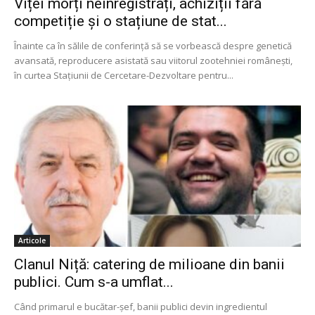
Viței morți neînregistrați, achiziții fără
competiție și o stațiune de stat...
Înainte ca în sălile de conferință să se vorbească despre genetică
avansată, reproducere asistată sau viitorul zootehniei românești,
în curtea Stațiunii de Cercetare-Dezvoltare pentru...
Articole
Clanul Niță: catering de milioane din banii
publici. Cum s-a umflat...
Când primarul e bucătar-șef, banii publici devin ingredientul