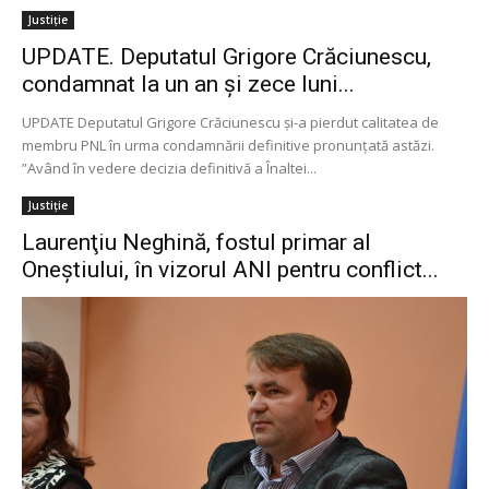
Justiție
UPDATE. Deputatul Grigore Crăciunescu,
condamnat la un an şi zece luni...
UPDATE Deputatul Grigore Crăciunescu şi-a pierdut calitatea de
membru PNL în urma condamnării definitive pronunţată astăzi.
”Având în vedere decizia definitivă a Înaltei...
Justiție
Laurenţiu Neghină, fostul primar al
Oneştiului, în vizorul ANI pentru conflict...