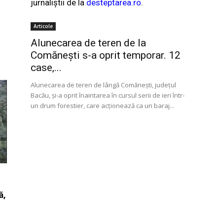
jurnaliștii de la
desteptarea.ro
.
Articole
Alunecarea de teren de la
Comănești s-a oprit temporar. 12
case,...
Alunecarea de teren de lângă Comăneşti, judeţul
Bacău, şi-a oprit înaintarea în cursul serii de ieri într-
un drum forestier, care acţionează ca un baraj...
ă,