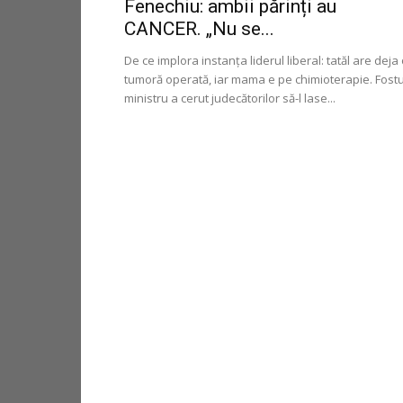
Fenechiu: ambii părinți au
CANCER. „Nu se...
De ce implora instanţa liderul liberal: tatăl are deja
tumoră operată, iar mama e pe chimioterapie. Fostu
ministru a cerut judecătorilor să-l lase...