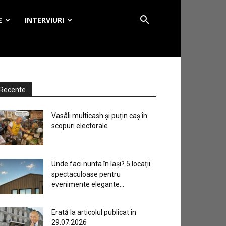
E
INTERVIURI
Recente
Vasâli multicash și puțin caș în
scopuri electorale
Unde faci nunta în Iași? 5 locații
spectaculoase pentru
evenimente elegante...
Erată la articolul publicat în
29.07.2026