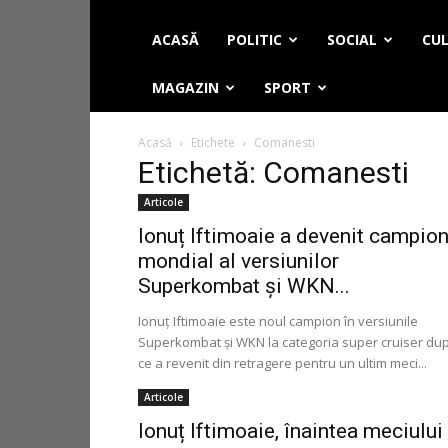
ACASĂ
POLITIC
SOCIAL
CUL
MAGAZIN
SPORT
Acasă
Etichete
Comanesti
Etichetă: Comanesti
Articole
Ionuț Iftimoaie a devenit campio
mondial al versiunilor
Superkombat și WKN...
Ionuț Iftimoaie este noul campion în versiunile
Superkombat și WKN la categoria super cruiser du
ce a revenit din retragere pentru un ultim meci...
Articole
Ionuț Iftimoaie, înaintea meciului