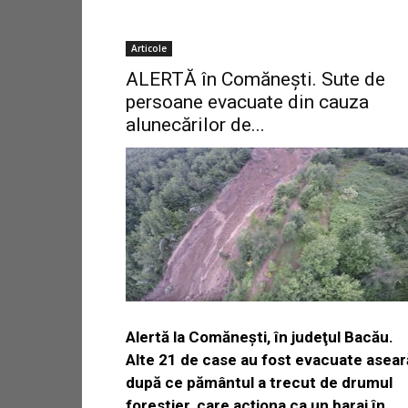
Articole
ALERTĂ în Comănești. Sute de
persoane evacuate din cauza
alunecărilor de...
Alertă la Comăneşti, în judeţul Bacău.
Alte 21 de case au fost evacuate asear
după ce pământul a trecut de drumul
forestier, care acţiona ca un baraj în