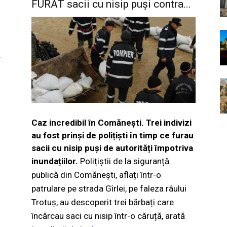
FURAT sacii cu nisip puși contra...
.
Caz incredibil în Comănești. Trei indivizi
au fost prinși de polițiști în timp ce furau
sacii cu nisip puși de autorități împotriva
inundațiilor.
Polițiștii de la siguranță
publică din Comănești, aflați într-o
patrulare pe strada Gîrlei, pe faleza râului
Trotuș, au descoperit trei bărbați care
încărcau saci cu nisip într-o căruță, arată