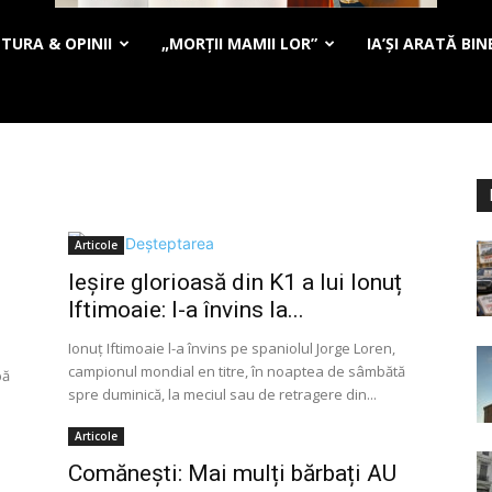
TURA & OPINII
„MORȚII MAMII LOR”
IA’ȘI ARATĂ BIN
Articole
n
Ieșire glorioasă din K1 a lui Ionuț
Iftimoaie: l-a învins la...
Ionuţ Iftimoaie l-a învins pe spaniolul Jorge Loren,
campionul mondial en titre, în noaptea de sâmbătă
pă
spre duminică, la meciul sau de retragere din...
Articole
Comănești: Mai mulți bărbați AU