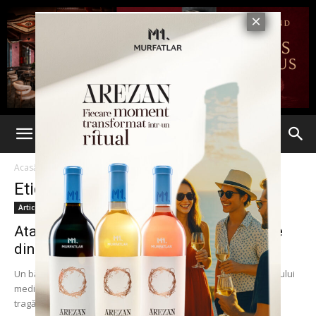
Acasă
Etichete
Clinica de stomatologie
Etichetă: clinica de stomatologie
Articole
Atac armat într-o clinică de stomatologie
din Berlin. Șeful instituției a...
Un bărbat înarmat a intrat în clinica de stomatologie a complexului
medical Benjamin Franklin din capitala Germaniei, a început să
tragă la întâmplare şi...