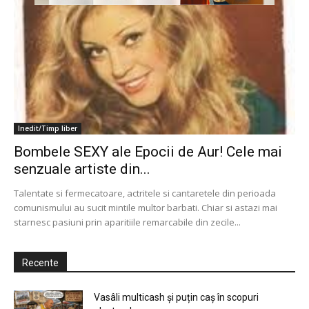
Inedit/Timp liber
Bombele SEXY ale Epocii de Aur! Cele mai
senzuale artiste din...
Talentate si fermecatoare, actritele si cantaretele din perioada
comunismului au sucit mintile multor barbati. Chiar si astazi mai
starnesc pasiuni prin aparitiile remarcabile din zecile...
Recente
Vasâli multicash și puțin caș în scopuri