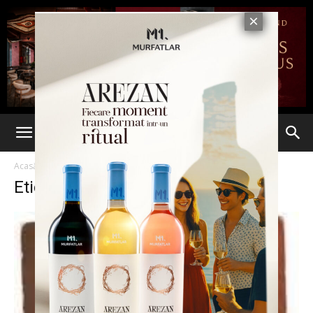
Acasă
Etichete
Bombe sexy
Etichetă: bombe sexy